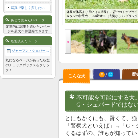
写真で楽しく探したい
体長が体高より長い（＝胴長）。背中のトップライ
＆タンの被毛色。＜3歳/オス（去勢なし）/ブラッ
あとで読みたいページ
定期的に記事を追いたいペー
ジを最大20件登録できます
最近読んだページ
ジャーマン・シェパード・ドッグ
気になるページがあったら左
のチェックボックスをクリッ
ク！
歴
不可能を可能にする犬
G・シェパードではな
とにもかくにも、賢くて、強
「警察犬といえば」→「G・
くるはずの、誰もが知ってい