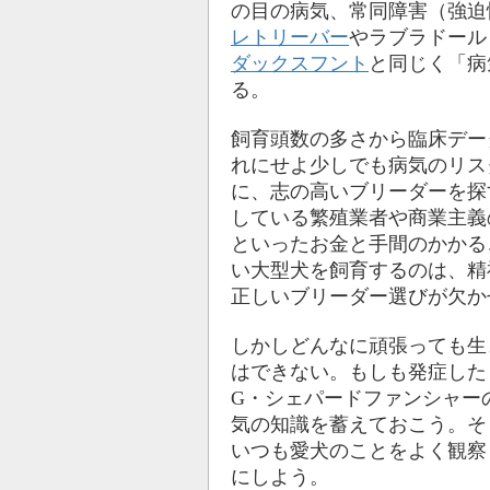
の目の病気、常同障害（強迫
レトリーバー
やラブラドール
ダックスフント
と同じく「病
る。
飼育頭数の多さから臨床デー
れにせよ少しでも病気のリス
に、志の高いブリーダーを探
している繁殖業者や商業主義
といったお金と手間のかかる
い大型犬を飼育するのは、精
正しいブリーダー選びが欠か
しかしどんなに頑張っても生
はできない。もしも発症した
G・シェパードファンシャー
気の知識を蓄えておこう。そ
いつも愛犬のことをよく観察
にしよう。