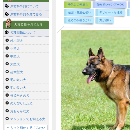
子供との同居△
自分でシャンプーOK
原材料辞典について
頑固・独立心強い
デリケートな性格
原材料辞典を見てみる
走るのが生きがい
力が強い
犬種図鑑を見てみる
犬種図鑑について
超小型犬
小型犬
中型犬
大型犬
超大型犬
毛の短い犬
毛の長い犬
番犬向きの犬
のんびりした犬
おおらかな犬
マンションでも飼える犬
もっと細かく見てみたい