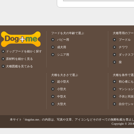
フードを犬の年齢で選ぶ
犬種専用のフー
パピー用
プードル
成犬用
チワワ
ドッグフードを細かく探す
シニア用
ダックスフ
原材料を細かく見る
柴
犬種図鑑を見てみる
犬種を大きさで選ぶ
犬種を条件で選
超小型犬
初心者にも
小型犬
マンション
中型犬
子供と同居
大型犬
自分でシャ
本サイト「dogplus.me」の内容は、写真や文章、アイコンなどそのすべての無断転載を禁止しま
Copyright © 2014-2