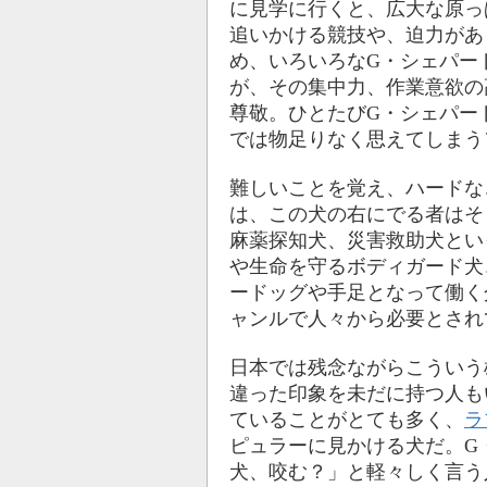
に見学に行くと、広大な原っ
追いかける競技や、迫力があ
め、いろいろなG・シェパー
が、その集中力、作業意欲の
尊敬。ひとたびG・シェパー
では物足りなく思えてしまう
難しいことを覚え、ハードな
は、この犬の右にでる者はそ
麻薬探知犬、災害救助犬とい
や生命を守るボディガード犬
ードッグや手足となって働く
ャンルで人々から必要とされ
日本では残念ながらこういう
違った印象を未だに持つ人も
ていることがとても多く、
ラ
ピュラーに見かける犬だ。G
犬、咬む？」と軽々しく言う