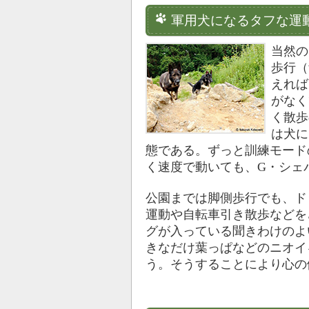
軍用犬になるタフな運
当然の
歩行（
えれば
がなく
く散歩
は犬に
態である。ずっと訓練モード
く速度で動いても、G・シェ
公園までは脚側歩行でも、ド
運動や自転車引き散歩などを
グが入っている聞きわけのよ
きなだけ葉っぱなどのニオイ
う。そうすることにより心の