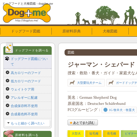
ドッグフードと犬種図鑑 - dogplus.me
ドッグフード図鑑
原材料辞典
犬種図鑑
ドッグフードを調べる
図鑑
ドッグフード図鑑につい
ジャーマン・シェパード
て
捜索・救助・番犬・ガイド・家庭犬な
高カロリーのフード
低カロリーのフード
大型愛玩犬チーム
ガードドッグ
ウェイトケア用
英名
German Shepherd Dog
アレルギーに配慮
原産国名
Deutscher Schäferhund
合成保存料不使用
FCIグルーピング
1G 牧羊犬・牧畜犬
合成着色料不使用
あとでまた読む
もっと細かく調べたい
大型犬
短毛種
長毛種
ビギナー
原材料を調べる