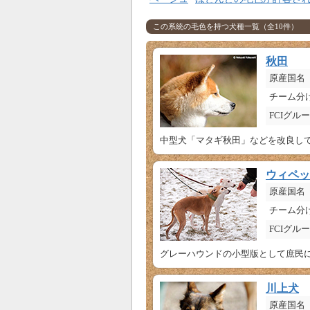
この系統の毛色を持つ犬種一覧（全10件）
秋田
原産国名
チーム分
FCIグル
中型犬「マタギ秋田」などを改良して
ウィペッ
原産国名
チーム分
FCIグル
川上犬
原産国名