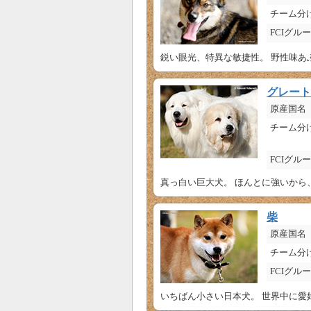
チーム分
FCIグル
鋭い眼光、特異な敏捷性。 野性味あ
グレート
原産国名
チーム分
FCIグル
真っ白い巨大犬。 ほんとに強いから
柴
原産国名
チーム分
FCIグル
いちばん小さい日本犬。 世界中に愛