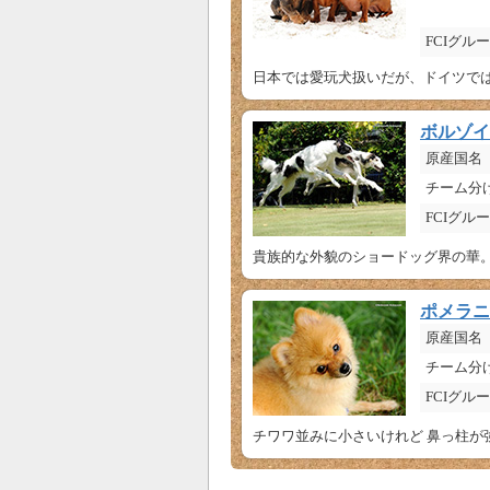
FCIグル
日本では愛玩犬扱いだが、ドイツでは
ボルゾイ
原産国名
チーム分
FCIグル
貴族的な外貌のショードッグ界の華。
ポメラニ
原産国名
チーム分
FCIグル
チワワ並みに小さいけれど 鼻っ柱が