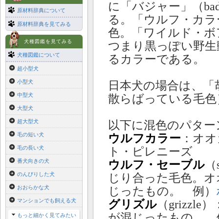
に「バジャー」（ba
原材料辞典について
る。「ウルフ・カラ
原材料辞典を見てみる
色。「ワイルド・ボ
犬種図鑑を見てみる
つまり黒っぽい野生
犬種図鑑について
るカラーである。
超小型犬
小型犬
日本犬の場合は、「
中型犬
散らばっている毛色
大型犬
超大型犬
以下に混色のパター
毛の短い犬
ウルフカラー
：オオ
毛の長い犬
ト・ピレニーズ
番犬向きの犬
ウルフ・セーブル
（
のんびりした犬
じり合った毛色。オ
おおらかな犬
じったもの。 例）
マンションでも飼える犬
グリズル
（grizz
が混じったもの。 
もっと細かく見てみたい