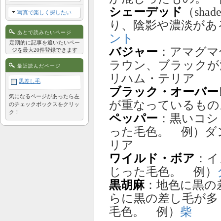
シェーデッド
（sh
写真で楽しく探したい
り、陰影や濃淡があ
あとで読みたいページ
ント
定期的に記事を追いたいペー
バジャー
：アマグマ
ジを最大20件登録できます
ラウン、ブラックが
最近読んだページ
リハム・テリア
黒差し毛
ブラック・オーバー
気になるページがあったら左
が重なっているもの
のチェックボックスをクリッ
ク！
ペッパー
：黒いコシ
った毛色。 例）ダ
リア
ワイルド・ボア
：イ
じった毛色。 例）
黒胡麻
：地色に黒の
らに黒の差し毛が多
毛色。 例）
柴