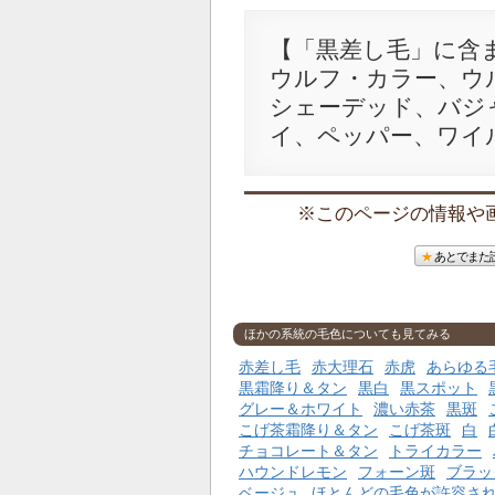
【「黒差し毛」に含
ウルフ・カラー、ウ
シェーデッド、バジ
イ、ペッパー、ワイ
このページの情報や画像
あとでまた
ほかの系統の毛色についても見てみる
赤差し毛
赤大理石
赤虎
あらゆる
黒霜降り＆タン
黒白
黒スポット
グレー＆ホワイト
濃い赤茶
黒斑
こげ茶霜降り＆タン
こげ茶斑
白
チョコレート＆タン
トライカラー
ハウンドレモン
フォーン斑
ブラッ
ベージュ
ほとんどの毛色が許容さ