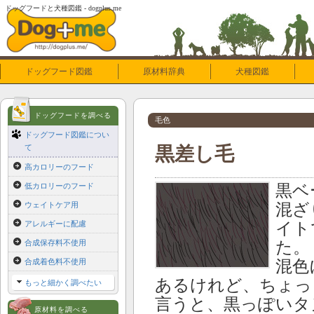
ドッグフードと犬種図鑑 - dogplus.me
ドッグフード図鑑
原材料辞典
犬種図鑑
ドッグフードを調べる
毛色
ドッグフード図鑑につい
て
黒差し毛
高カロリーのフード
低カロリーのフード
黒ベ
ウェイトケア用
混ざ
アレルギーに配慮
イト
合成保存料不使用
た。
合成着色料不使用
混色
あるけれど、ちょっ
もっと細かく調べたい
言うと、黒っぽいタ
原材料を調べる