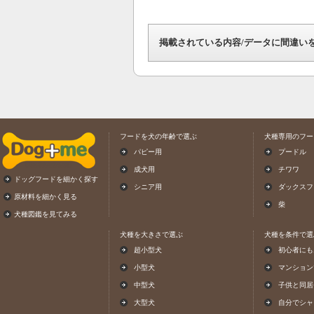
掲載されている内容/データに間違い
フードを犬の年齢で選ぶ
犬種専用のフー
パピー用
プードル
成犬用
チワワ
ドッグフードを細かく探す
シニア用
ダックスフ
原材料を細かく見る
柴
犬種図鑑を見てみる
犬種を大きさで選ぶ
犬種を条件で選
超小型犬
初心者にも
小型犬
マンション
中型犬
子供と同居
大型犬
自分でシャ