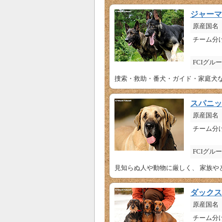
ジャーマ
原産国名
チーム分
FCIグル
捜索・救助・番犬・ガイド・家庭犬な
スパニッ
原産国名
チーム分
FCIグル
見知らぬ人や動物に厳しく、 家族や
ダックス
原産国名
チーム分