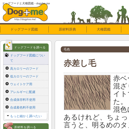
ドッグフードと犬種図鑑 - dogplus.me
ドッグフード図鑑
原材料辞典
犬種図鑑
ドッグフードを調べる
毛色
ドッグフード図鑑につい
て
赤差し毛
高カロリーのフード
低カロリーのフード
赤ベ
ウェイトケア用
混ざ
アレルギーに配慮
イト
合成保存料不使用
た。
合成着色料不使用
混色
あるけれど、ちょっ
もっと細かく調べたい
言うと、明るめのタ
原材料を調べる