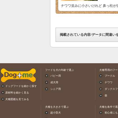
チワワ並みに小さいけれど 鼻っ柱が
掲載されている内容/データに間違い
フードを犬の年齢で選ぶ
犬種専用のフー
パピー用
プードル
成犬用
チワワ
ドッグフードを細かく探す
シニア用
ダックスフ
原材料を細かく見る
柴
犬種図鑑を見てみる
犬種を大きさで選ぶ
犬種を条件で選
超小型犬
初心者にも