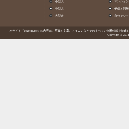
小型犬
マンション
中型犬
子供と同居
大型犬
自分でシャ
本サイト「dogplus.me」の内容は、写真や文章、アイコンなどそのすべての無断転載を禁止しま
Copyright © 2014-2