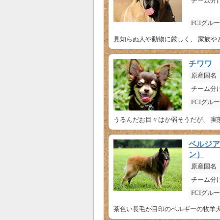
チーム分
FCIグル
見知らぬ人や動物に厳しく、 家族や
チワワ
原産国名
チーム分
FCIグル
うるんだお目々はか弱そうだが、 実
ベルジア
ン）
原産国名
チーム分
FCIグル
茶色い長毛が目印のベルギーの牧羊犬