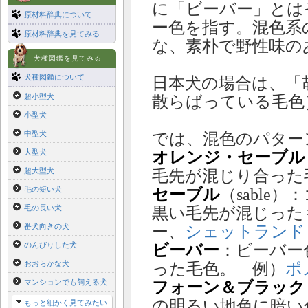
に「ビーバー」とは
原材料辞典について
ー色を指す。混色系
原材料辞典を見てみる
な、素朴で野性味の
犬種図鑑を見てみる
犬種図鑑について
日本犬の場合は、「
超小型犬
散らばっている毛色
小型犬
中型犬
では、混色のパター
大型犬
オレンジ・セーブル
超大型犬
毛先が混じり合った
毛の短い犬
セーブル
（sable
毛の長い犬
黒い毛先が混じった
番犬向きの犬
ー、
シェットランド
のんびりした犬
ビーバー
：ビーバー
おおらかな犬
った毛色。 例）
ポ
マンションでも飼える犬
フォーン＆ブラック
の明るい地色に暗
もっと細かく見てみたい