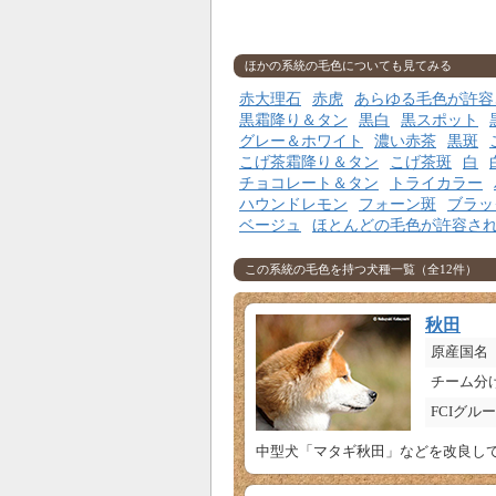
ほかの系統の毛色についても見てみる
赤大理石
赤虎
あらゆる毛色が許容
黒霜降り＆タン
黒白
黒スポット
グレー＆ホワイト
濃い赤茶
黒斑
こげ茶霜降り＆タン
こげ茶斑
白
チョコレート＆タン
トライカラー
ハウンドレモン
フォーン斑
ブラッ
ベージュ
ほとんどの毛色が許容さ
この系統の毛色を持つ犬種一覧（全12件）
秋田
原産国名
チーム分
FCIグル
中型犬「マタギ秋田」などを改良して