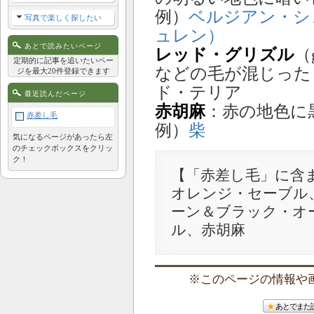
例）
ベルジアン・シ
写真で楽しく探したい
ュレン）
あとで読みたいページ
レッド・グリズル
（
定期的に記事を追いたいペー
などの毛が混じった
ジを最大20件登録できます
ド・テリア
最近読んだページ
赤胡麻
：赤の地色に
赤差し毛
例）
柴
気になるページがあったら左
のチェックボックスをクリッ
ク！
【「赤差し毛」に含
オレンジ・セーブル
ーン＆ブラック・オ
ル、赤胡麻
このページの情報や画像
あとでまた