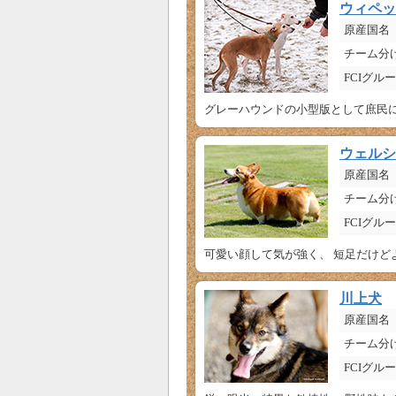
ウィペッ
原産国名
チーム分
FCIグル
ウェルシ
原産国名
チーム分
FCIグル
可愛い顔して気が強く、 短足だけど
川上犬
原産国名
チーム分
FCIグル