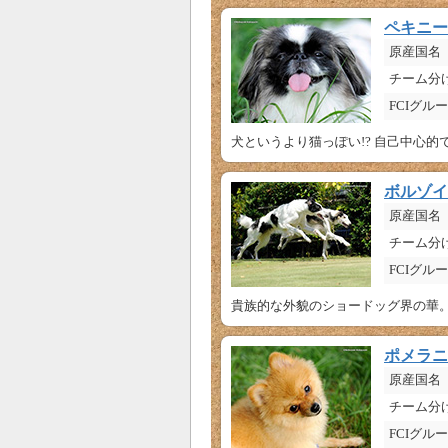
ペキニー
原産国名
チーム分
FCIグル
犬というより猫っぽい!? 自己中心
ボルゾイ
原産国名
チーム分
FCIグル
貴族的な外貌のショードッグ界の華。
ポメラニ
原産国名
チーム分
FCIグル