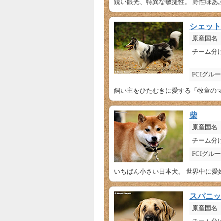
鋭い眼光、特異な敏捷性。 野性味あ
シェット
原産国名
チーム分
FCIグル
飼い主をひたむきに愛する「牧童のマ
柴
原産国名
チーム分
FCIグル
いちばん小さい日本犬。 世界中に愛
スパニッ
原産国名