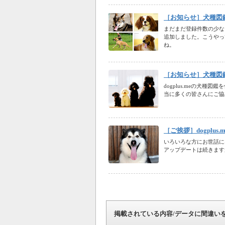
［お知らせ］犬種図
まだまだ登録件数の少な
追加しました。こうやっ
ね。
［お知らせ］犬種図
dogplus.meの犬
当に多くの皆さんにご協
［ご挨拶］dogplu
いろいろな方にお世話にな
アップデートは続きます
掲載されている内容/データに間違い