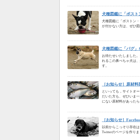
犬種図鑑に「ボスト
犬種図鑑に「ボストン・
が付かない方は、ぜひ図
犬種図鑑に「パグ」
お待たせいたしました。
れるこの鼻ぺちゃ犬は、
す。
［お知らせ］原材料
といっても，サイトオー
だいた方も、ぜひいま一
にない原材料があったら
［お知らせ］Facebo
以前からこっそり存在はし
Twitterのページを