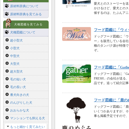
愛犬とのストーリーを送
原材料辞典について
かけるけど、愛犬とのス
催するのは、たぶんアニ
原材料辞典を見てみる
犬種図鑑を見てみる
フード図鑑に「ウィ
犬種図鑑について
ドッグフード図鑑に「ウ
超小型犬
ー」を販売している会社
種のタンパク源が特徴で
小型犬
ぞ。
中型犬
大型犬
フード図鑑に「Gat
超大型犬
ドッグフード図鑑に「Ga
FRESH」の会社が送
毛の短い犬
品です。追って紹介記事
毛の長い犬
番犬向きの犬
フード図鑑に「鹿の
のんびりした犬
ドッグフード図鑑に「鹿
おおらかな犬
いくつかありますが、そ
事も掲載予定ですので、
マンションでも飼える犬
もっと細かく見てみたい