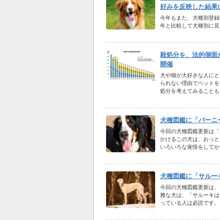
好みを反映した結果
今年もまた、犬種別登録
年と比較して犬種別に見
殺処分を、法的側面
開催
犬や猫が大好きな人にと
られない理由でペットを
処分を考えてみることも
犬種図鑑に「バーニ
今回の犬種図鑑更新は「
かけるこの犬は、おっと
いろいろな覚悟をしてか
犬種図鑑に「サルー
今回の犬種図鑑更新は、
雅な犬は、「サルーキは
っている人は必読です。