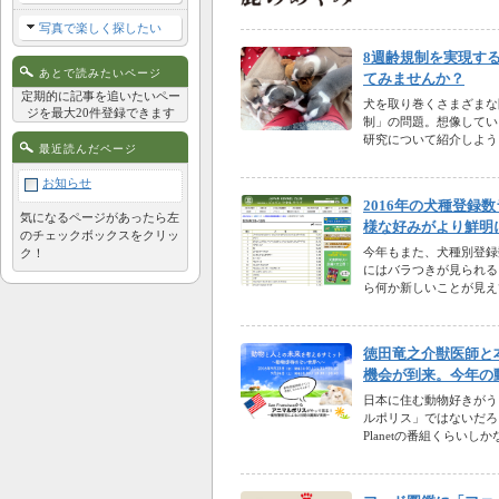
写真で楽しく探したい
8週齢規制を実現す
あとで読みたいページ
てみませんか？
定期的に記事を追いたいペー
犬を取り巻くさまざまな
ジを最大20件登録できます
制」の問題。想像してい
研究について紹介しよう
最近読んだページ
お知らせ
2016年の犬種登
気になるページがあったら左
様な好みがより鮮明
のチェックボックスをクリッ
今年もまた、犬種別登録
ク！
にはバラつきが見られる
ら何か新しいことが見え
徳田竜之介獣医師と
機会が到来。今年の
日本に住む動物好きがう
ルポリス」ではないだろ
Planetの番組くらい