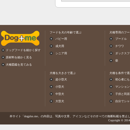
フードを犬の年齢で選ぶ
犬種専用のフー
パピー用
プードル
成犬用
チワワ
ドッグフードを細かく探す
シニア用
ダックスフ
原材料を細かく見る
柴
犬種図鑑を見てみる
犬種を大きさで選ぶ
犬種を条件で選
超小型犬
初心者にも
小型犬
マンション
中型犬
子供と同居
大型犬
自分でシャ
本サイト「dogplus.me」の内容は、写真や文章、アイコンなどそのすべての無断転載を禁止しま
Copyright © 2014-2