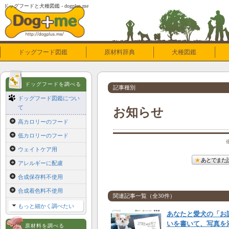
ドッグフードと犬種図鑑 - dogplus.me
ドッグフード図鑑
原材料辞典
犬種図鑑
ドッグフードを調べる
記事種別
ドッグフード図鑑につい
て
お知らせ
高カロリーのフード
低カロリーのフード
ウェイトケア用
あとでまた
アレルギーに配慮
合成保存料不使用
合成着色料不使用
関連記事一覧（全30件）
もっと細かく調べたい
あなたと愛犬の「お
いを書いて、写真を
原材料を調べる