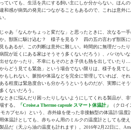
っていても、生活を共にする飼い主にしか分からない。ほんの
違和感が病気の発見につながることもあるので、これは意外に
い。
ゃあ「なんかちょっと変だな」と思ったときに、次なる一手
か。獣医に駆け込む？ 様子を見る？ 四の五の言わず獣医に
見もあるが、この判断は意外に難しい。時間的に無理だったり（
病院が近くにある家はそうそう多くないだろう）、パパがいな
出せなかったり、不幸にもそのとき子供も熱を出していたり…
からどう見ても緊急」という場合でない限りは、様子を見てし
かもしれない。脈拍や体温などを完全に管理していれば、それ
ある程度は緊急度合いも分かろうというものだが、実際にそう
多くないだろう。
ときに悩んだり困ったりしないようにしてくれる製品が、非
場する。
「Croise.a Thermo capsule スマート体温計」
（クロイ
ーモカプセル）という、赤外線を使った非接触型の体温計/温度
用体温計としても、赤ちゃん用のミルクの温度計としても使え
製品だ（天ぷら油の温度も計れます）。2016年2月22日に、Ama