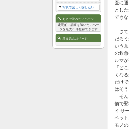
医に通
写真で楽しく探したい
とした
できな
あとで読みたいページ
定期的に記事を追いたいペー
ジを最大20件登録できます
さてじ
だろう
最近読んだページ
いう意
の救急
ルマが
「どこ
くなる
だけで
はそう
そんな
価で登
イ サ
ペット
モノの