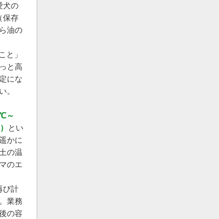
愛犬の
（保存
ら油の
こと」
っと高
定にな
い。
℃～
℃）
とい
遥かに
土の温
マのエ
再び計
。業務
後の容