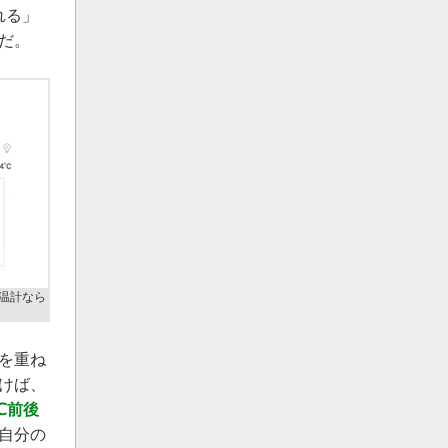
れる」
だ。
温計なら
を重ね
けば、
℃前後
自分の