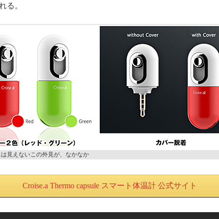
れる。
には見えないこの外見が、なかなか
Croise.a Thermo capsule スマート体温計 公式サイト