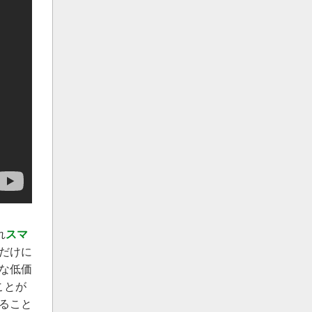
れ
スマ
だけに
な低価
ことが
ること