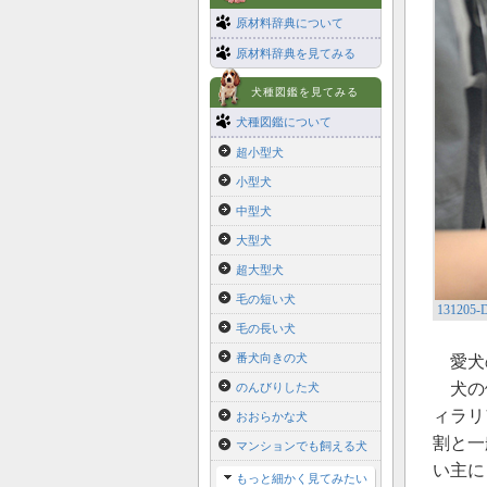
原材料辞典について
原材料辞典を見てみる
犬種図鑑を見てみる
犬種図鑑について
超小型犬
小型犬
中型犬
大型犬
超大型犬
毛の短い犬
131205-D
毛の長い犬
番犬向きの犬
愛犬
犬の健
のんびりした犬
ィラリ
おおらかな犬
割と一
マンションでも飼える犬
い主に
もっと細かく見てみたい