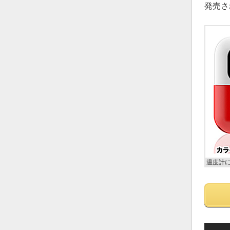
発売さ
温度計