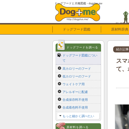
ドッグフードと犬種図鑑 - dogplus.me
ドッグフード図鑑
原材料辞典
ドッグフードを調べる
紹介記事
ドッグフード図鑑につい
スマ
て
て、
高カロリーのフード
低カロリーのフード
ウェイトケア用
アレルギーに配慮
合成保存料不使用
合成着色料不使用
もっと細かく調べたい
原材料を調べる