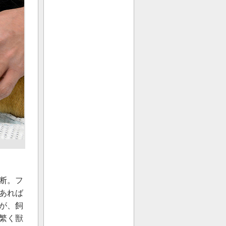
断。フ
あれば
が、飼
繁く獣