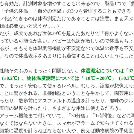
も有効だ。計測対象を増やすことも出来るので、製品1つで「
「子供の体温」「自分の体温」の3つを管理することもできる
フ化ができるのは体温測定だけであることには注意。まぁ天ぷ
録は必要ないと思うが……）。
が、成犬であれば大体39℃を超えたあたりで「何かよくない
っている可能性が高い。パピーは代謝が激しいので体温もちょ
るが、そもそも体温調節機能が不安定なので体温の数字も不安
。なので体温表示をあまりにも過信することはないようにした
性能そのものもまったく問題はない。
体温測定については「32
」（±0.2℃）、物体温度測定については「-10℃～200℃」（±0.3
で、まったく安心して使えるレベル。むしろ、誤差が想像より
ことに驚かされる。非接触型ということを生かして、園芸用に
ったり、散歩前にアスファルトの温度を計ったり、趣味のクル
表面の温度を計ったり、さまざまな用途に使えるだろう。
ラーム機能まで付いていて、「30分後」「1時間後」などに
なくてはならないときに、スマホがアラームで知らせてくれる
頻繁に温度を計らねばならない人や、例えば動物病院の手術直