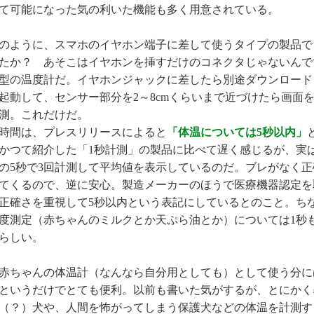
て可能になった気の利いた機能も多く用意されている。
ように、スマホのイヤホン端子に差して使うタイプの製品で
たか？ あそこはイヤホンを挿すだけのコネクタじゃないんで
型の温度計だ。イヤホンジャックに差したら別途ダウンロード
起動して、センサー部分を2～8cmくらいまで近づけたら画面
測。これだけだ。
時間は、プレスリリースによると
「体温については5秒以内」
かつて紹介した「1秒計測」の製品に比べて遅く感じるが、実
の5秒で3回計測して平均値を表示しているのだ。ブレがなく正
てくるので、逆に安心。製造メーカーのほうで医療機器認定を
正確さを重視して5秒以内という表記にしているとのこと。ち
度測定（赤ちゃんのミルクとか天ぷら油とか）については1秒
らしい。
ちゃんの体温計（なんなら自分用としても）として使う分に
というだけでとても便利。以前も書いた気がするが、とにかく
（？）犬や、人間を怖がってしまう保護犬などの体温を計測す