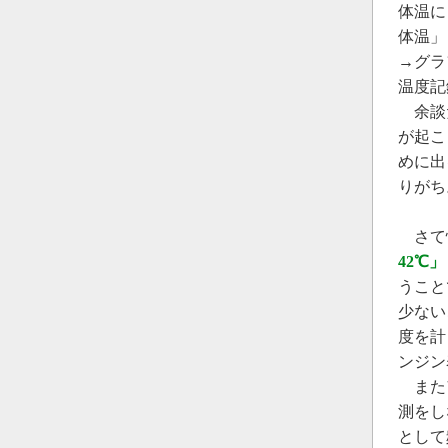
体温に
体温」
→グラ
温度記
余談だ
が起こ
めに出
りがち
さて
42℃
うこと
少ない
度を計
ンジン
またア
測をし
として