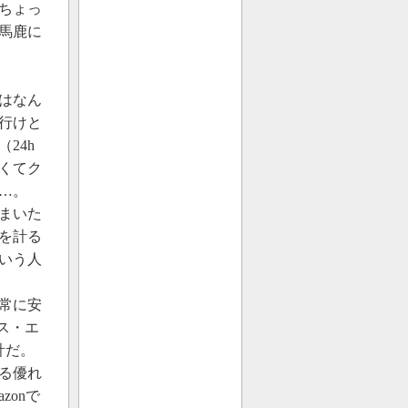
ちょっ
馬鹿に
はなん
行けと
24h
くてク
…。
まいた
を計る
いう人
常に安
ス・エ
計だ。
る優れ
zonで