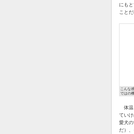
にもと
ことだ
こんな
ではの
体温を
ていけ
愛犬の
だ）、