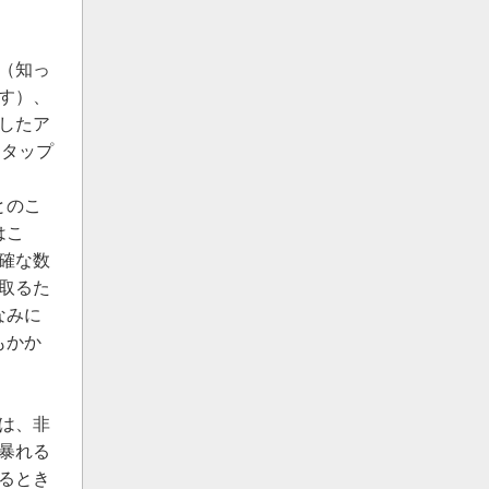
（知っ
す）、
したア
をタップ
とのこ
はこ
確な数
取るた
なみに
もかか
は、非
暴れる
るとき