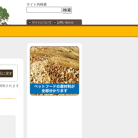
サイト内検索
サイトについて
お問い合わせ
元に戻す
解除されます