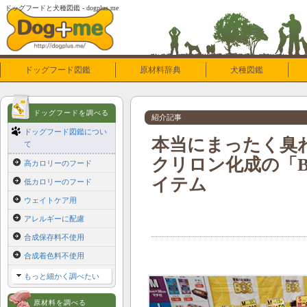
ドッグフードと犬種図鑑 - dogplus.me
ドッグフード図鑑
原材料辞典
犬種図鑑
ドッグフードを調べる
紹介記事
ドッグフード図鑑につい
本当にまったく臭
て
クリロン化成の「B
高カロリーのフード
イテム
低カロリーのフード
ウェイトケア用
アレルギーに配慮
合成保存料不使用
合成着色料不使用
もっと細かく調べたい
原材料を調べる