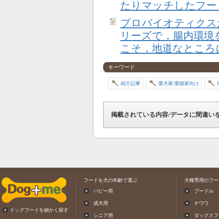
たりマッチしたフー
プロバイオティクス
リーズで，腸内環境
こそ，地道なところ
キーワード
紹介記事
愛犬家/愛猫家向け
掲載されている内容/データに間違い
フードを犬の年齢で選ぶ
犬種専用のフー
パピー用
プードル
成犬用
チワワ
ドッグフードを細かく探す
シニア用
ダックスフ