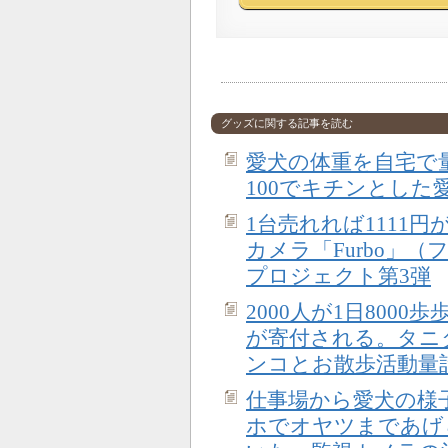
グッズに関する記事を読む
愛犬の体重を自宅で
100でキチンとした
1台売れれば1111
カメラ「Furbo」
プロジェクト第3弾
2000人が1日800
が寄付される。タニ
ンコとお散歩活動量
仕事場から愛犬の様
ホでオヤツまであげら