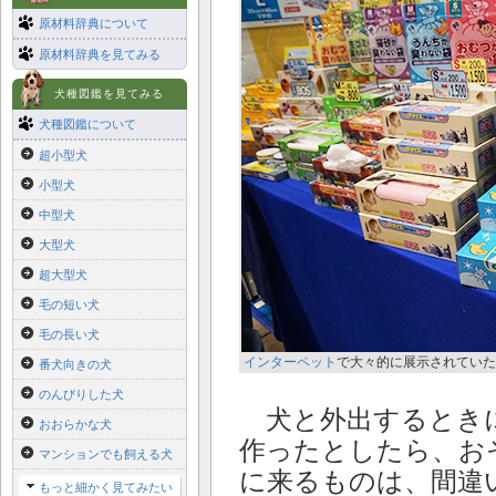
原材料辞典について
原材料辞典を見てみる
犬種図鑑を見てみる
犬種図鑑について
超小型犬
小型犬
中型犬
大型犬
超大型犬
毛の短い犬
毛の長い犬
インターペット
で大々的に展示されていた
番犬向きの犬
のんびりした犬
犬と外出するとき
おおらかな犬
作ったとしたら、お
マンションでも飼える犬
に来るものは、間違
もっと細かく見てみたい