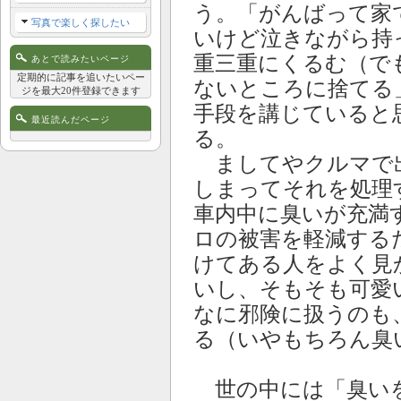
う。「がんばって家
写真で楽しく探したい
いけど泣きながら持
重三重にくるむ（で
あとで読みたいページ
定期的に記事を追いたいペー
ないところに捨てる
ジを最大20件登録できます
手段を講じていると
最近読んだページ
る。
ましてやクルマで
しまってそれを処理
車内中に臭いが充満
ロの被害を軽減する
けてある人をよく見
いし、そもそも可愛
なに邪険に扱うのも
る（いやもちろん臭
世の中には「臭いを