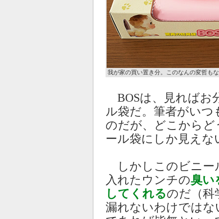
我が家の買い置き分。このなんの変哲もな
BOSは、見ればお
ル袋だ。筆者がいつ
のだが、どこからど
ール袋にしか見えな
しかしこのビニー
入れたウンチの
臭い
してくれる
のだ（科
漏れないわけではな