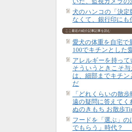
いた、監視カメラの
犬のハンコの「決定
なくて、銀行印にも
ここ最近の紹介記事記事を読む
愛犬の体重を自宅で
100でキチンとした
アレルギーを持って
そういうときこそ与
は、細部までキチン
だ
「どれくらいの散歩
遠の疑問に答えてく
ぬのきもち お散歩T
フードを「選ぶ」の
でもらう」時代？ 