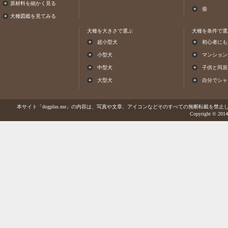
原材料を細かく見る
柴
犬種図鑑を見てみる
犬種を大きさで選ぶ
犬種を条件で選
超小型犬
初心者にも
小型犬
マンション
中型犬
子供と同居
大型犬
自分でシャ
本サイト「dogplus.me」の内容は、写真や文章、アイコンなどそのすべての無断転載を禁止しま
Copyright © 2014-2