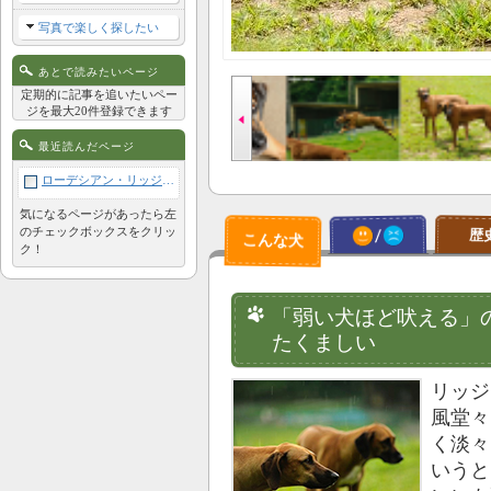
写真で楽しく探したい
あとで読みたいページ
定期的に記事を追いたいペー
ジを最大20件登録できます
最近読んだページ
ローデシアン・リッジバック
気になるページがあったら左
のチェックボックスをクリッ
歴
ク！
「弱い犬ほど吠える」
たくましい
リッジ
風堂々
く淡々
いうと