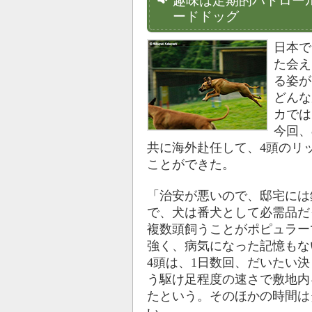
趣味は定期的パトロー
ードドッグ
日本で
た会え
る姿が
どんな
カでは
今回、
共に海外赴任して、4頭のリ
ことができた。
「治安が悪いので、邸宅には
で、犬は番犬として必需品だ
複数頭飼うことがポピュラー
強く、病気になった記憶もな
4頭は、1日数回、だいたい
う駆け足程度の速さで敷地内
たという。そのほかの時間は