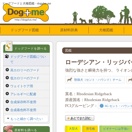
ドッグフードと犬種図鑑 - dogplus.me
ドッグフード図鑑
原材料辞典
犬種図鑑
ドッグフードを調べる
図鑑
ドッグフード図鑑につい
ローデシアン・リッジバ
て
強烈な強さと瞬発力を持つ、
ライオン
高カロリーのフード
低カロリーのフード
獣猟犬（セント・ハウンド）チーム
ウェイトケア用
英名
Rhodesian Ridgeback
アレルギーに配慮
原産国名
Rhodesian Ridgeback
合成保存料不使用
FCIグルーピング
6G セント・ハウン
合成着色料不使用
あとでまた読む
もっと細かく調べたい
大型犬
滑毛種
ビギナーには手強い
原材料を調べる