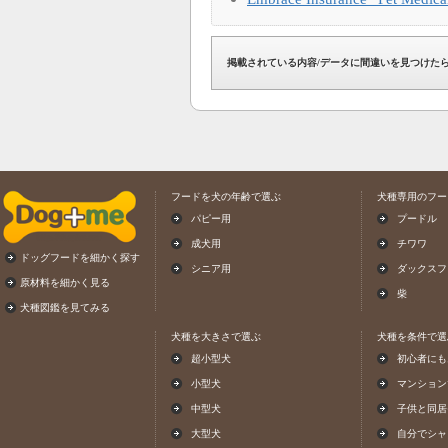
掲載されている内容/データに間違いを見つけた
フードを犬の年齢で選ぶ
犬種専用のフー
パピー用
プードル
成犬用
チワワ
ドッグフードを細かく探す
シニア用
ダックスフ
原材料を細かく見る
柴
犬種図鑑を見てみる
犬種を大きさで選ぶ
犬種を条件で選
超小型犬
初心者にも
小型犬
マンション
中型犬
子供と同居
大型犬
自分でシャ