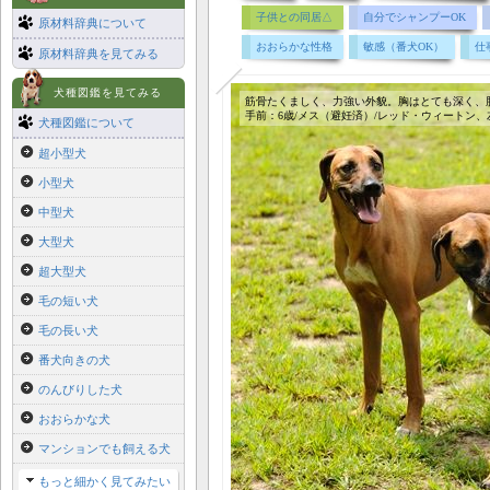
子供との同居△
自分でシャンプーOK
原材料辞典について
おおらかな性格
敏感（番犬OK）
仕
原材料辞典を見てみる
犬種図鑑を見てみる
筋骨たくましく、力強い外貌。胸はとても深く、
手前：6歳/メス（避妊済）/レッド・ウィートン、
犬種図鑑について
超小型犬
小型犬
中型犬
大型犬
超大型犬
毛の短い犬
毛の長い犬
番犬向きの犬
のんびりした犬
おおらかな犬
マンションでも飼える犬
もっと細かく見てみたい