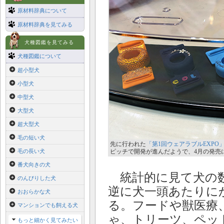
原材料辞典について
原材料辞典を見てみる
犬種図鑑を見てみる
犬種図鑑について
超小型犬
小型犬
中型犬
大型犬
超大型犬
毛の短い犬
先に行われた
「第1回ウェアラブルEXPO
毛の長い犬
ピッチで開発が進んだようで、4月の発売
番犬向きの犬
統計的に見て犬の数
のんびりした犬
逆に犬一頭あたりに
おおらかな犬
る。フードや獣医療
マンションでも飼える犬
ゃ、トリーツ、ペッ
もっと細かく見てみたい