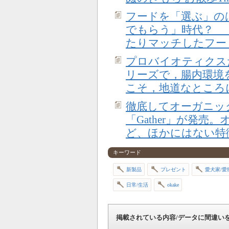
フードを「選ぶ」の
でもらう」時代？ 
たりマッチしたフー
プロバイオティクス
リーズで，腸内環境
こそ，地道なところ
徹底してオーガニッ
「Gather」が発
ど、ほかにはない特
キーワード
新製品
プレゼント
愛犬家/愛
日常/生活
okake
掲載されている内容/データに間違い