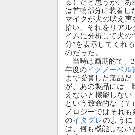
る）だと思うが、あ
は首輪部分に装着し
マイクが犬の吠え声
拾い、それをリアル
イムに分析して犬の
分”を表示してくれ
のだった。
当時は画期的で、20
年度の
イグノーベル
まで受賞した製品だ
が、あの製品には「
えないと機能しない
という致命的な（？
ノロジーではそれも
の
イタグレ
のように
は、何も機能しない