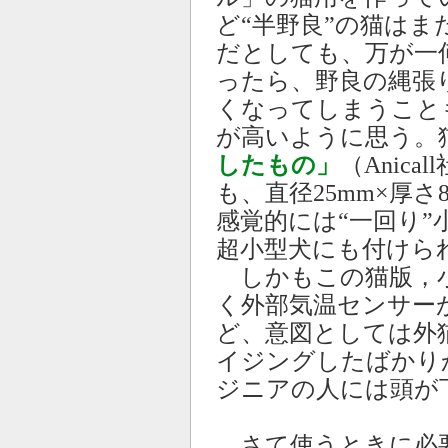
ど“半野良”の猫は
だとしても、万が一
ったら、野良の縄張
くなってしまうこと
が高いように思う。
したもの」
（Anic
も、直径25mm×厚さ
感覚的には“一回り
超小型犬にも付けら
しかもこの猫版，
く外部気温センサー
ど、意図としては外
イジングしたばかり
ジニアの人には頭が
さて使うときに必