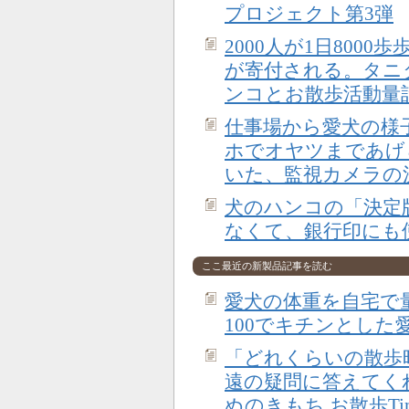
プロジェクト第3弾
2000人が1日800
が寄付される。タニ
ンコとお散歩活動量
仕事場から愛犬の様
ホでオヤツまであげら
いた、監視カメラの
犬のハンコの「決定
なくて、銀行印にも
ここ最近の新製品記事を読む
愛犬の体重を自宅で
100でキチンとした
「どれくらいの散歩
遠の疑問に答えてく
ぬのきもち お散歩T