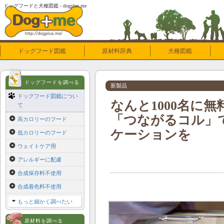
ドッグフードと犬種図鑑 - dogplus.me
ドッグフード図鑑
原材料辞典
犬種図鑑
ドッグフードを調べる
新製品
ドッグフード図鑑につい
なんと1000名に無料
て
「つながるコル」
高カロリーのフード
ケーションを
低カロリーのフード
ウェイトケア用
アレルギーに配慮
合成保存料不使用
合成着色料不使用
もっと細かく調べたい
原材料を調べる