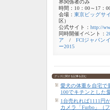
界関係者のみ
時間：10：00～17：0
会場：
東京ビッグサ
区）
公式サイト：
http://ww
同時開催イベント：
ア
/
FCIジャパ
ー2015
グッズに関する記事を読む
愛犬の体重を自宅で
100でキチンとした
1台売れれば1111
カメラ「Furbo」