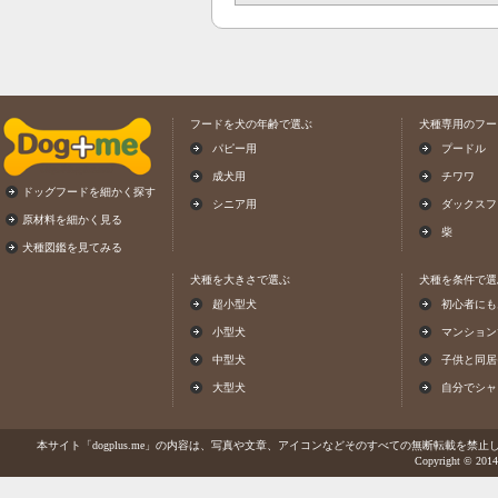
フードを犬の年齢で選ぶ
犬種専用のフー
パピー用
プードル
成犬用
チワワ
ドッグフードを細かく探す
シニア用
ダックスフ
原材料を細かく見る
柴
犬種図鑑を見てみる
犬種を大きさで選ぶ
犬種を条件で選
超小型犬
初心者にも
小型犬
マンション
中型犬
子供と同居
大型犬
自分でシャ
本サイト「dogplus.me」の内容は、写真や文章、アイコンなどそのすべての無断転載を禁止しま
Copyright © 2014-2