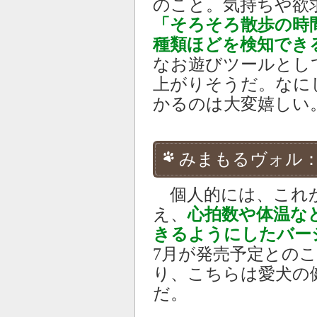
のこと。気持ちや欲
「そろそろ散歩の時
種類ほどを検知でき
なお遊びツールとし
上がりそうだ。なに
かるのは大変嬉しい
みまもるヴォル
個人的には、これが
え、
心拍数や体温な
きるようにしたバー
7月が発売予定との
り、こちらは愛犬の
だ。