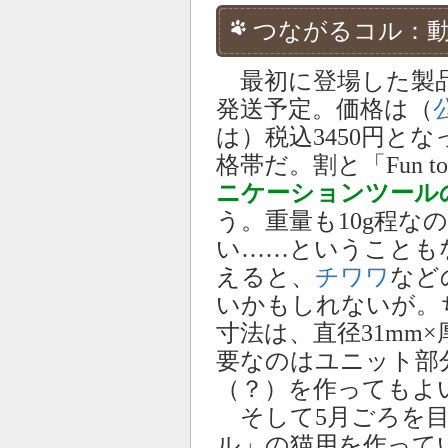
つながるコル：動
最初に登場した製品で
発送予定。価格は（
は）税込3450円と
格帯だ。割と「Fun t
ニケーションツール
う。重量も10g程な
い……ということも
えると、
チワワ
など
いかもしれないが。
寸法は、直径31mm×
要なのはユニット部
（？）を作ってもよ
そして5月ごろを目
ル」の猫用を作って