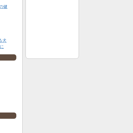
の健
る犬
に