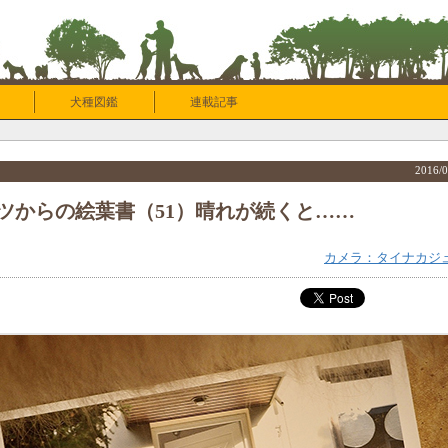
犬種図鑑
連載記事
2016/0
ツからの絵葉書（51）晴れが続くと……
カメラ：タイナカジ