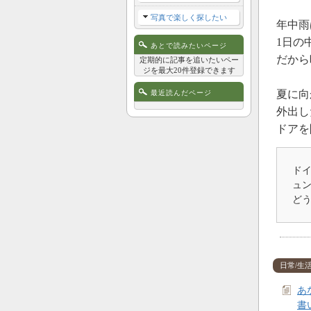
写真で楽しく探したい
年中雨
1日の
あとで読みたいページ
だから
定期的に記事を追いたいペー
ジを最大20件登録できます
夏に向
最近読んだページ
外出し
ドアを
ドイ
ュ
ど
日常/生
あ
書