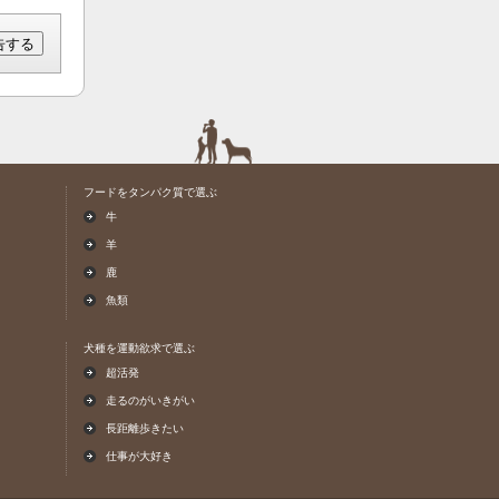
フードをタンパク質で選ぶ
牛
羊
鹿
魚類
犬種を運動欲求で選ぶ
超活発
走るのがいきがい
長距離歩きたい
仕事が大好き