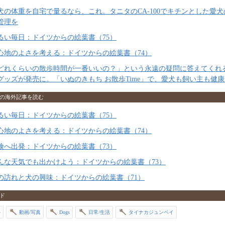
犬の体重を自宅で量るなら、これ。タニタのCA-100でキチンとした愛犬
管理を
るい毎日：ドイツからの絵葉書（75）
心地のよさを考える：ドイツからの絵葉書（74）
どれくらいの散歩時間が一番いいの？」という永遠の疑問に答えてくれ
グッズが発売に。「いぬのきもち お散歩Time」で、愛犬も飼い主も健康
の海外記事を読む
るい毎日：ドイツからの絵葉書（75）
心地のよさを考える：ドイツからの絵葉書（74）
険へ出発：ドイツからの絵葉書（73）
んな天気でも出かけよう：ドイツからの絵葉書（73）
の訪れと犬の興味：ドイツからの絵葉書（71）
ド
外
動画/写真
Dogs
日常/生活
タイナカジュンペイ