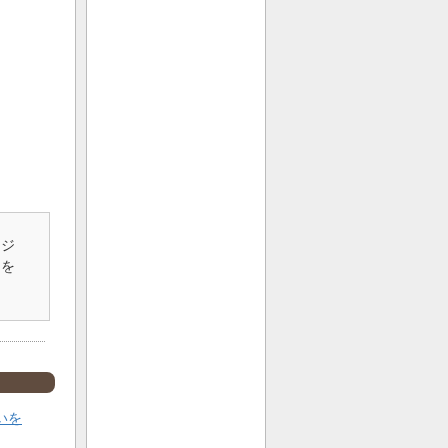
カジ
」を
いを