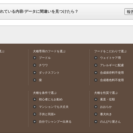
れている内容/データに間違いを見つけたら？
選ぶ
犬種専用のフードを選ぶ
フードをこだわりで選ぶ
プードル
ウェイトケア用
チワワ
アレルギーに配慮
ダックスフント
合成保存料不使用
柴
合成着色料不使用
犬種を条件で選ぶ
犬種を性質で選ぶ
初心者にもお勧め
素直・従順
マンションでも大丈夫
おおらか
子供と同居○
番犬向き
自分でシャンプー出来る
のんびり屋さん