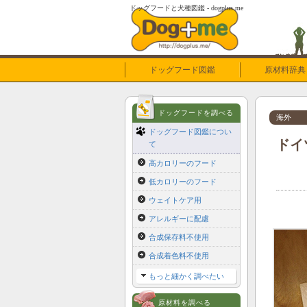
ドッグフードと犬種図鑑 - dogplus.me
ドッグフード図鑑
原材料辞典
ドッグフードを調べる
海外
ドッグフード図鑑につい
ドイ
て
高カロリーのフード
低カロリーのフード
ウェイトケア用
アレルギーに配慮
合成保存料不使用
合成着色料不使用
もっと細かく調べたい
原材料を調べる