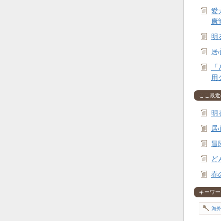
愛
康
明
居
「
用
ここ最近
明
居
冒
ど
春
キーワー
海