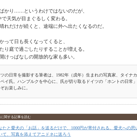
ばかり……というわけではないのだが、
中で天気が目まぐるしく変わる。
晴れだけが続くと、途端に外へ出たくなるのだ。
かって日も長くなってくると、
たり庭で過ごしたりすることが増える。
開けっぱなしの開放的な家も多い。
ツの日常を撮影する筆者は、1982年（戌年）生まれの写真家、タイナ
ンペイ氏。ハンブルクを中心に、氏が切り取るドイツの「ホントの日常
うぞお楽しみに。
活に関する記事を読む
なたと愛犬の「お話」を送るだけで、1000円が寄付される。愛犬への思
いて、写真を添えてアニドネに送ろう