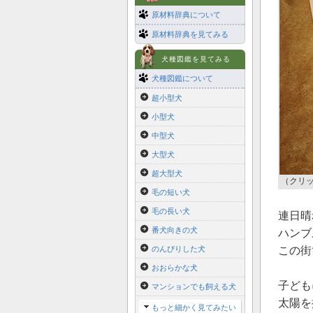
原材料辞典について
原材料辞典を見てみる
犬種図鑑を見てみる
犬種図鑑について
超小型犬
小型犬
中型犬
大型犬
超大型犬
（クリ
毛の短い犬
毛の長い犬
連日晴
番犬向きの犬
ハンブ
のんびりした犬
この街
おおらかな犬
子ども
マンションでも飼える犬
太陽を
もっと細かく見てみたい