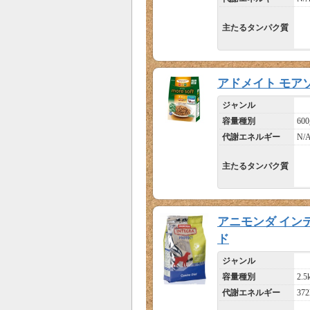
主たるタンパク質
アドメイト モア
ジャンル
容量種別
600
代謝エネルギー
N/
主たるタンパク質
アニモンダ イン
ド
ジャンル
容量種別
2.5
代謝エネルギー
372