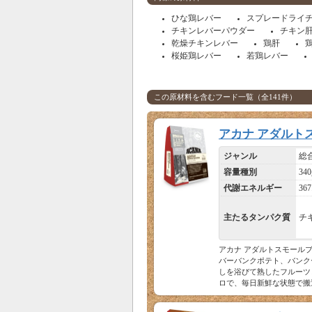
ひな鶏レバー
スプレードライ
チキンレバーパウダー
チキン
乾燥チキンレバー
鶏肝
桜姫鶏レバー
若鶏レバー
この原材料を含むフード一覧（全141件）
アカナ アダルト
ジャンル
総
容量種別
340
代謝エネルギー
367
主たるタンパク質
チ
アカナ アダルトスモール
バーバンクポテト、バンク
しを浴びて熟したフルーツ
ロで、毎日新鮮な状態で搬