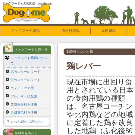
ドッグフードと犬種図鑑 - dogplus.me
ドッグフード図鑑
原材料辞典
犬種図鑑
ドッグフードを調べる
動物性タンパク質
ドッグフード図鑑につい
て
鶏レバー
高カロリーのフード
低カロリーのフード
現在市場に出回り食
ウェイトケア用
用とされている日本
アレルギーに配慮
の食肉用鶏の種類
合成保存料不使用
は、名古屋コーチン
合成着色料不使用
や比内鶏などの地域
に定着した鶏を改良
もっと細かく調べたい
した地鶏（ふ化後80
原材料を調べる