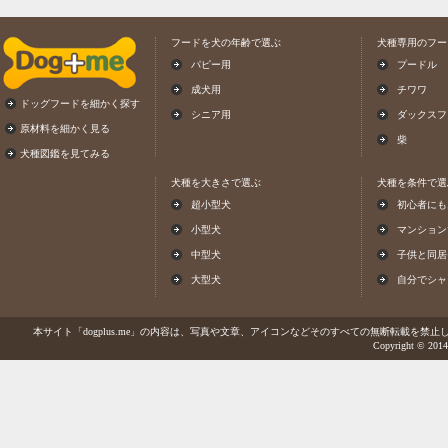
フードを犬の年齢で選ぶ
犬種専用のフー
パピー用
プードル
成犬用
チワワ
ドッグフードを細かく探す
シニア用
ダックスフ
原材料を細かく見る
柴
犬種図鑑を見てみる
犬種を大きさで選ぶ
犬種を条件で選
超小型犬
初心者にも
小型犬
マンション
中型犬
子供と同居
大型犬
自分でシャ
本サイト「dogplus.me」の内容は、写真や文章、アイコンなどそのすべての無断転載を禁止しま
Copyright © 2014-2