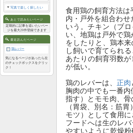
写真で楽しく探したい
食用鶏の飼育方法は
内・戸外を組合わせ
あとで読みたいページ
いう。チキン（ブロ
定期的に記事を追いたいペー
ジを最大20件登録できます
い、地鶏は戸外で鶏
最近読んだページ
をしたりと、鶏本来
し飼いで育てられる
鶏レバー
あたりの飼育羽数が
気になるページがあったら左
のチェックボックスをクリッ
が低い。
ク！
鶏のレバーは、
正肉
胸肉の中でも一番内
指す）とモモ肉、骨
（胃袋、別名：筋胃
モツ）として食用に
フードへは生のレバ
やすいように乾燥粉