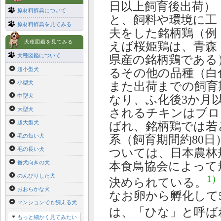
日以上飼育後出荷）
原材料辞典について
と、飼料や環境に工
原材料辞典を見てみる
夫をした銘柄鶏（例
犬種図鑑を見てみる
えば桜姫鶏は、青森
犬種図鑑について
県産の銘柄鶏である
超小型犬
るその他の品種（白
小型犬
また出荷までの飼育
中型犬
なり、ふ化後3か月以
大型犬
されるチキンはブロ
超大型犬
ばれ、銘柄鶏では若
毛の短い犬
系（飼育期間約80
毛の長い犬
ついては、日本農林
番犬向きの犬
本食鳥協会によって
のんびりした犬
1）
決められている。
おおらかな犬
なお卵から孵化して5
マンションでも飼える犬
は、「ひな」と呼ば
もっと細かく見てみたい