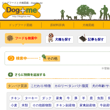
ドッグフードと犬種図鑑 - dogplus.me
ドッグフード図鑑
原材料辞典
犬種図鑑
フードを検索中
犬種を探す
記事を探す
その他
※登録
タンパク質源
こだわり/特徴
こだわり/特徴
カロリー/タンパク/脂質
カロリー/タンパク/脂質
犬の年齢/サ
犬の年齢/サ
チキン
ターキー
ダック
家禽
牛
豚
羊
鹿
魚類
小麦
米類
その他穀物類
チキン副産物
家禽副産物
牛副産