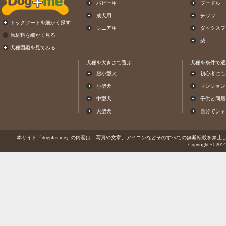
パピー用
プードル
成犬用
チワワ
ドッグフードを細かく探す
シニア用
ダックスフ
原材料を細かく見る
柴
犬種図鑑を見てみる
犬種を大きさで選ぶ
犬種を条件で選
超小型犬
初心者にも
小型犬
マンション
中型犬
子供と同居
大型犬
自分でシャ
本サイト「dogplus.me」の内容は、写真や文章、アイコンなどそのすべての無断転載を禁止しま
Copyright © 2014-2