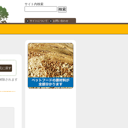
サイト内検索
サイトについて
お問い合わせ
元に戻す
解除されます