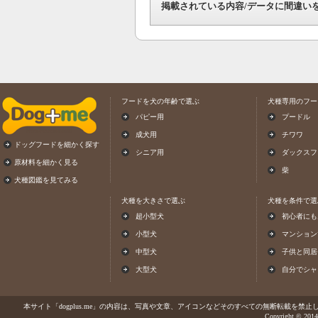
掲載されている内容/データに間違い
フードを犬の年齢で選ぶ
犬種専用のフー
パピー用
プードル
成犬用
チワワ
ドッグフードを細かく探す
シニア用
ダックスフ
原材料を細かく見る
柴
犬種図鑑を見てみる
犬種を大きさで選ぶ
犬種を条件で選
超小型犬
初心者にも
小型犬
マンション
中型犬
子供と同居
大型犬
自分でシャ
本サイト「dogplus.me」の内容は、写真や文章、アイコンなどそのすべての無断転載を禁止しま
Copyright © 2014-2