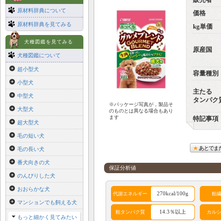
販売者
原材料辞典について
価格
原材料辞典を見てみる
kg単価
犬種図鑑を見てみる
原産国
犬種図鑑について
超小型犬
容量種別
小型犬
主たる
中型犬
タンパク
※パッケージ写真が，製品そ
大型犬
のものとは異なる場合もあり
ます
特記事項
超大型犬
毛の短い犬
あとでま
毛の長い犬
番犬向きの犬
保証分析値
のんびりした犬
おおらかな犬
270kcal/100g
代謝エネルギー
粗
マンションでも飼える犬
14.3％以上
粗タンパク質
カル
もっと細かく見てみたい