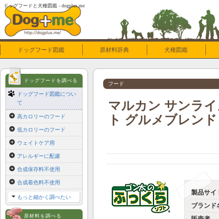
ドッグフードと犬種図鑑 - dogplus.me
ドッグフード図鑑
原材料辞典
犬種図鑑
ドッグフードを調べる
フード
ドッグフード図鑑につい
マルカン サンライ
て
ト グルメブレンド 成
高カロリーのフード
低カロリーのフード
ウェイトケア用
アレルギーに配慮
合成保存料不使用
合成着色料不使用
製品サイ
もっと細かく調べたい
ブランド
原材料を調べる