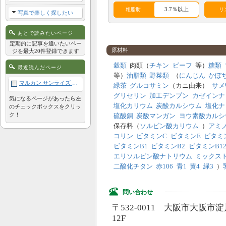
3.7％以上
粗脂肪
リ
写真で楽しく探したい
アレルギー成分表
あとで読みたいページ
定期的に記事を追いたいペー
原材料
ジを最大20件登録できます
鶏
牛
豚
羊
穀類
肉類（
チキン
ビーフ
等）
糖類
最近読んだページ
等）
油脂類
野菜類
（
にんじん
かぼ
サケ
酵母
肉類
卵
マルカン サンライズ ゴン太のふっくらソフト グルメブレンド 成犬用 500g
緑茶
グルコサミン
（カニ由来）
サメ
植物性
グリセリン
加工デンプン
カゼインナ
気になるページがあったら左
穀類
コーン
大豆
タンパ
塩化カリウム
炭酸カルシウム
塩化ナ
ク
のチェックボックスをクリッ
ク！
硫酸銅
炭酸マンガン
ヨウ素酸カルシ
保存料（
ソルビン酸カリウム
）
アミ
コリン
ビタミンC
ビタミンE
ビタミ
ビタミンB1
ビタミンB2
ビタミンB1
エリソルビン酸ナトリウム
ミックス
二酸化チタン
赤106
青1
黄4
緑3
）
問い合わせ
〒532-0011 大阪市大阪市
12F