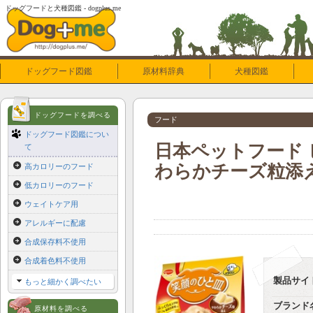
ドッグフードと犬種図鑑 - dogplus.me
ドッグフード図鑑
原材料辞典
犬種図鑑
ドッグフードを調べる
フード
ドッグフード図鑑につい
日本ペットフード 
て
わらかチーズ粒添え 
高カロリーのフード
低カロリーのフード
ウェイトケア用
アレルギーに配慮
合成保存料不使用
合成着色料不使用
製品サイ
もっと細かく調べたい
ブランド
原材料を調べる