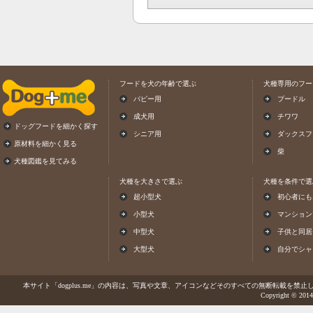
フードを犬の年齢で選ぶ
犬種専用のフー
パピー用
プードル
成犬用
チワワ
ドッグフードを細かく探す
シニア用
ダックスフ
原材料を細かく見る
柴
犬種図鑑を見てみる
犬種を大きさで選ぶ
犬種を条件で選
超小型犬
初心者にも
小型犬
マンション
中型犬
子供と同居
大型犬
自分でシャ
本サイト「dogplus.me」の内容は、写真や文章、アイコンなどそのすべての無断転載を禁止しま
Copyright © 2014-2