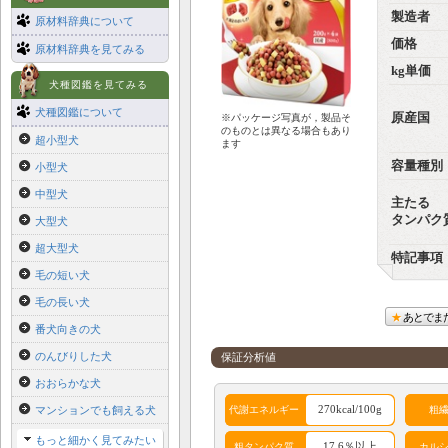
製造者
原材料辞典について
価格
原材料辞典を見てみる
kg単価
犬種図鑑を見てみる
犬種図鑑について
原産国
※パッケージ写真が，製品そ
のものとは異なる場合もあり
超小型犬
ます
容量種別
小型犬
中型犬
主たる
タンパク
大型犬
超大型犬
特記事項
毛の短い犬
毛の長い犬
あとでま
番犬向きの犬
のんびりした犬
保証分析値
おおらかな犬
270kcal/100g
マンションでも飼える犬
代謝エネルギー
粗
もっと細かく見てみたい
17.6％以上
粗タンパク質
カル