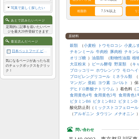
写真で楽しく探したい
7.5％以上
粗脂肪
リ
あとで読みたいページ
アレルギー成分表
定期的に記事を追いたいペー
ジを最大20件登録できます
原材料
鶏
牛
豚
羊
最近読んだページ
穀類
（
小麦粉
トウモロコシ
小麦ふ
日本ペットフード ビタワン 笑顔のひと皿 やわらかチーズ粒添え 800g
チキンミール
牛肉粉
豚肉粉
チキン
サケ
酵母
肉類
卵
オリゴ糖
）
油脂類
（
動物性油脂
植
気になるページがあったら左
植物性
大豆粉末
）
ビール酵母
野菜類
（
キ
のチェックボックスをクリッ
穀類
コーン
大豆
タンパ
ブロッコリー
ホウレンソウ
モロヘイ
ク！
ク
プロピレングリコール
ミネラル類
（
マンガン
亜鉛
ヨウ素
コバルト
）
保
デヒドロ酢酸ナトリウム
）
着色料（
食用黄色4号
食用黄色5号
食用青色1
ビタミンB6
ビタミンB12
ビタミンD
酸化防止剤（
ミックストコフェロール
（
アルギニン
タウリン
メチオニン
問い合わせ