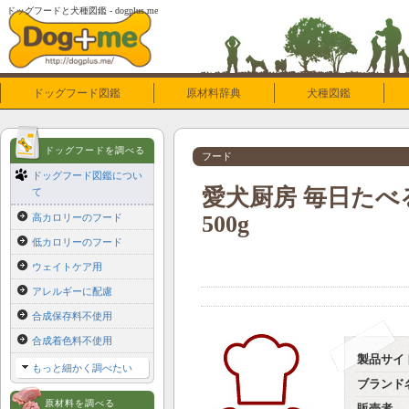
ドッグフードと犬種図鑑 - dogplus.me
ドッグフード図鑑
原材料辞典
犬種図鑑
ドッグフードを調べる
フード
ドッグフード図鑑につい
愛犬厨房 毎日た
て
500g
高カロリーのフード
低カロリーのフード
ウェイトケア用
アレルギーに配慮
合成保存料不使用
合成着色料不使用
製品サイ
もっと細かく調べたい
ブランド
原材料を調べる