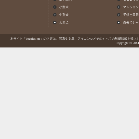
小型犬
マンション
中型犬
子供と同居
大型犬
自分でシャ
本サイト「dogplus.me」の内容は、写真や文章、アイコンなどそのすべての無断転載を禁止しま
Copyright © 2014-2