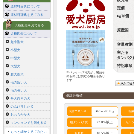
販売者
原材料辞典について
定価
原材料辞典を見てみる
kg単価
犬種図鑑を見てみる
原産国
犬種図鑑について
超小型犬
容量種別
小型犬
主たる
タンパク
中型犬
特記事項
大型犬
※パッケージ写真が，製品そ
超大型犬
のものとは異なる場合もあり
ます
毛の短い犬
あとでま
毛の長い犬
保証分析値
番犬向きの犬
のんびりした犬
368kcal/100g
代謝エネルギー
粗
おおらかな犬
22.0％以上
粗タンパク質
カル
マンションでも飼える犬
もっと細かく見てみたい
10.5％以上
粗脂肪
リ