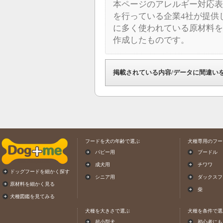
本ページのアレルギー対応表
を行っている企業4社が提供
に多く使われている原材料を
作成したものです。
掲載されている内容/データに間違い
フードを犬の年齢で選ぶ
犬種専用のフー
パピー用
プードル
成犬用
チワワ
ドッグフードを細かく探す
シニア用
ダックスフ
原材料を細かく見る
柴
犬種図鑑を見てみる
犬種を大きさで選ぶ
犬種を条件で選
超小型犬
初心者にも