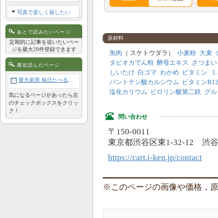
写真で楽しく探したい
アレルギー成分表
あとで読みたいページ
原材料
鶏
牛
豚
羊
定期的に記事を追いたいペー
ジを最大20件登録できます
魚肉
（ スケトウダラ）
小麦粉
大麦
タピオカでん粉
酵母エキス
さつまい
サケ
酵母
肉類
卵
最近読んだページ
しいたけ
白ゴマ
わかめ
ビタミン
ミ
植物性
愛犬厨房 毎日たべる！北海道鱈チーズごはん 500g
パントテン酸カルシウム
ビタミンB1
穀類
コーン
大豆
タンパ
塩化カリウム
ピロリン酸第二鉄
グル
ク
気になるページがあったら左
のチェックボックスをクリッ
ク！
問い合わせ
〒150-0011
東京都渋谷区東1-32-12 
https://cart.i-ken.jp/contact
このページの画像や価格，原材料