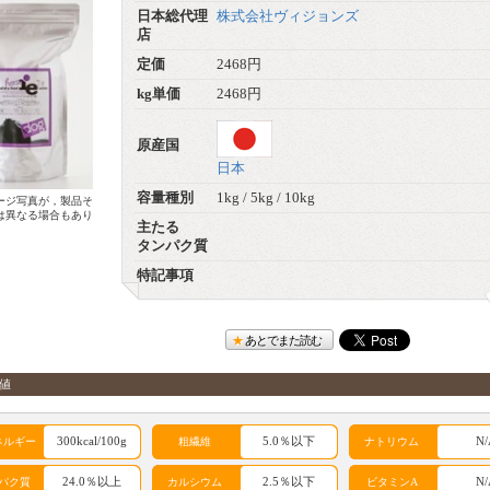
日本総代理
株式会社ヴィジョンズ
店
定価
2468円
kg単価
2468円
原産国
日本
容量種別
1kg / 5kg / 10kg
ージ写真が，製品そ
は異なる場合もあり
主たる
タンパク質
特記事項
あとでまた読む
値
300kcal/100g
5.0％以下
N/
ネルギー
粗繊維
ナトリウム
24.0％以上
2.5％以下
N/
パク質
カルシウム
ビタミンA