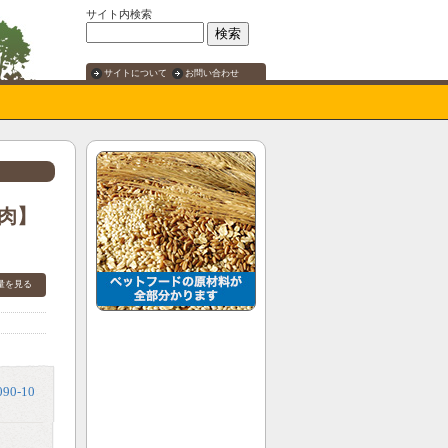
サイト内検索
サイトについて
お問い合わせ
馬肉】
量を見る
 visions オリジナル ドッグフ
 イー・ホース【馬肉】（子
ニア犬） 10kg（1kg×10）
 visions オリジナル ドッグフ
 イー・ホース【馬肉】（子
ニア犬） 5kg（1kg×5）
1090-10