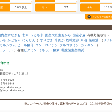
5.0％以上
N/A
10.0
脂肪
リン
水分
アレルギー成分表
ルギー成分表
牛
豚
羊
鹿
馬
七面鳥
鴨
家禽類
国内産すなぎも
玄米
うるち米
国産大豆生おから
国産小麦
有機野菜栽培（
いも
かぼちゃ
にんじん
）
すりごま
米ぬか
枕崎鰹節
米油
菜種油
（
リノ
酵母
肉類
卵
牛乳
米
玄米
小麦
大麦
カルシウム
ビール酵母
コンドロイチン
グルコサミン
カテキン
（
植物性
ェノール
）
各種
ビタミン
ミネラル
酵素
乳酸菌生産物質
にんじ
コーン
大豆
タンパ
ポテト
トマト
野菜類
昆布
ん
ク
い合わせ
082
谷区等々力7-3-28 1F
5760-6629
5760-6649
shop.rakuten.co.jp
2@shop.rakuten.co.jp
このページの画像や価格，原材料のデータなどは，2014/10/29時点