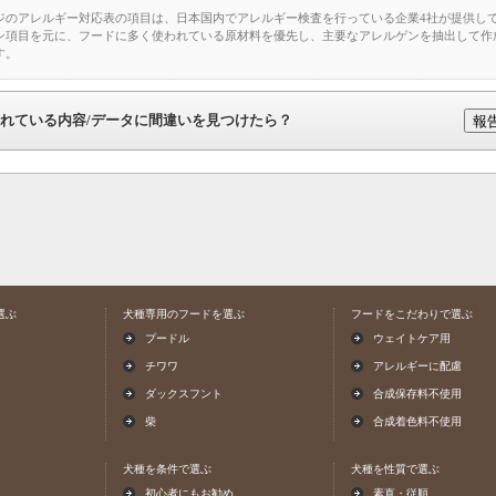
ジのアレルギー対応表の項目は、日本国内でアレルギー検査を行っている企業4社が提供し
ン項目を元に、フードに多く使われている原材料を優先し、主要なアレルゲンを抽出して作
す。
れている内容/データに間違いを見つけたら？
選ぶ
犬種専用のフードを選ぶ
フードをこだわりで選ぶ
プードル
ウェイトケア用
チワワ
アレルギーに配慮
ダックスフント
合成保存料不使用
柴
合成着色料不使用
犬種を条件で選ぶ
犬種を性質で選ぶ
初心者にもお勧め
素直・従順