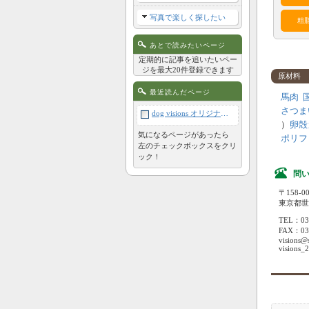
写真で楽しく探したい
粗
あとで読みたいページ
アレ
定期的に記事を追いたいペー
ジを最大20件登録できます
原材料
鶏
最近読んだページ
馬肉
さつま
サケ
dog visions オリジナル ドッグフード イー・ホース【馬肉】（子犬～シニア犬） 1kg
）
卵殻
気になるページがあったら
ポリフ
穀類
左のチェックボックスをクリ
ック！
問
〒158-0
東京都世田
TEL：03-
FAX：03-
visions@
visions_