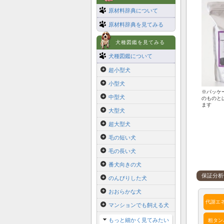
原材料辞典について
原材料辞典を見てみる
犬種図鑑を見てみる
犬種図鑑について
超小型犬
小型犬
※パッケ
中型犬
のものと
ます
大型犬
超大型犬
毛の短い犬
毛の長い犬
番犬向きの犬
保証分析
のんびりした犬
おおらかな犬
代謝エ
マンションでも飼える犬
もっと細かく見てみたい
粗タン