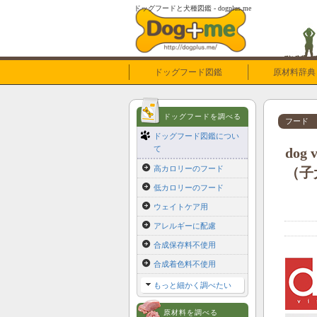
ドッグフードと犬種図鑑 - dogplus.me
ドッグフード図鑑
原材料辞典
ドッグフードを調べる
フード
ドッグフード図鑑につい
て
do
高カロリーのフード
（子
低カロリーのフード
ウェイトケア用
アレルギーに配慮
合成保存料不使用
合成着色料不使用
もっと細かく調べたい
原材料を調べる