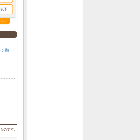
％以下
を見る
タラ・
魚肉
オート
レン酸
麦
加水分
解物
のものです。