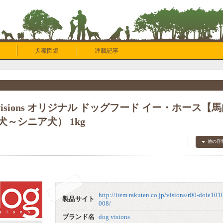
犬種図鑑
連載記事
g visions オリジナル ドッグフード イー・ホース【
犬～シニア犬） 1kg
他の容
dog
ード
犬～シ
dog
ード
犬～シ
http://item.rakuten.co.jp/visions/r00-doie10
製品サイト
008/
ブランド名
dog visions