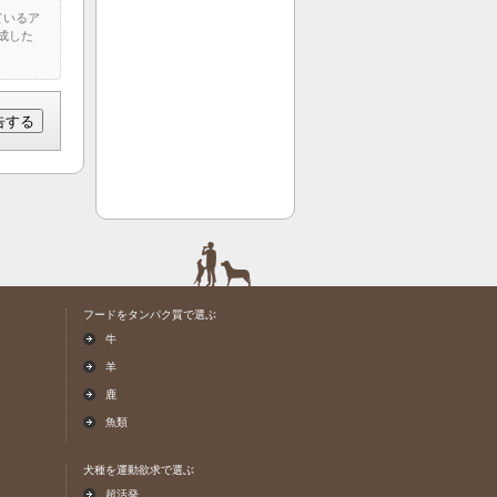
ているア
成した
フードをタンパク質で選ぶ
牛
羊
鹿
魚類
犬種を運動欲求で選ぶ
超活発