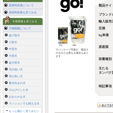
原材料辞典について
製品サイ
原材料辞典を見てみる
ブランド
輸入販売
犬種図鑑を見てみる
定価
犬種図鑑について
kg単価
超小型犬
小型犬
原産国
中型犬
※パッケージ写真が，製品そ
のものとは異なる場合もあり
大型犬
ます
容量種別
超大型犬
主たる
毛の短い犬
タンパク
毛の長い犬
番犬向きの犬
特記事項
のんびりした犬
おおらかな犬
マンションでも飼える犬
あとでま
もっと細かく見てみたい