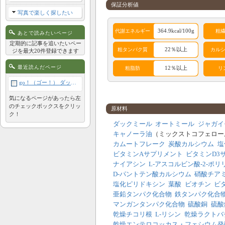
保証分析値
写真で楽しく探したい
364.9kcal/100g
代謝エネルギー
粗
あとで読みたいページ
定期的に記事を追いたいペー
22％以上
粗タンパク質
カル
ジを最大20件登録できます
最近読んだページ
12％以上
粗脂肪
リ
go！（ゴー！） ダックレシピ 227g
アレルギー成分表
気になるページがあったら左
のチェックボックスをクリッ
原材料
鶏
牛
豚
羊
ク！
ダックミール
オートミール
ジャガイ
キャノーラ油
（ミックストコフェロー
サケ
酵母
肉類
卵
カムートフレーク
炭酸カルシウム
塩
植物性
ビタミンAサプリメント
ビタミンD3
穀類
コーン
大豆
タンパ
ナイアシン
L-アスコルビン酸-2-ポリ
ク
D-パントテン酸カルシウム
硝酸チア
塩化ピリドキシン
葉酸
ビオチン
ビ
亜鉛タンパク化合物
鉄タンパク化合
マンガンタンパク化合物
硫酸銅
硫酸
乾燥チコリ根
L-リシン
乾燥ラクトバ
乾燥エンテロコッカス・フェシウム発