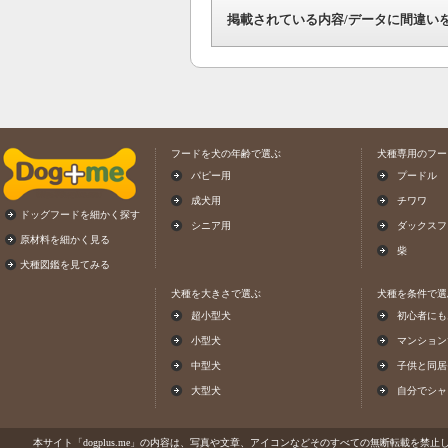
掲載されている内容/データに間違い
フードを犬の年齢で選ぶ
犬種専用のフー
パピー用
プードル
成犬用
チワワ
ドッグフードを細かく探す
シニア用
ダックスフ
原材料を細かく見る
柴
犬種図鑑を見てみる
犬種を大きさで選ぶ
犬種を条件で選
超小型犬
初心者にも
小型犬
マンション
中型犬
子供と同居
大型犬
自分でシャ
本サイト「dogplus.me」の内容は、写真や文章、アイコンなどそのすべての無断転載を禁止しま