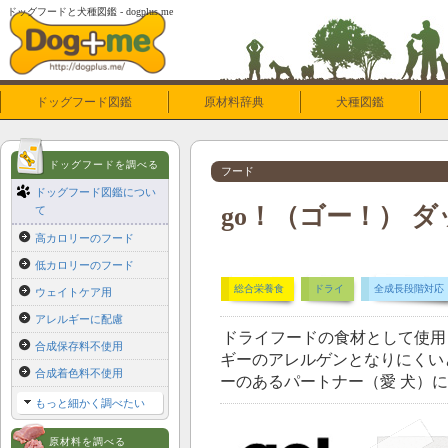
ドッグフードと犬種図鑑 - dogplus.me
ドッグフード図鑑
原材料辞典
犬種図鑑
ドッグフードを調べる
フード
ドッグフード図鑑につい
go！（ゴー！） ダッ
て
高カロリーのフード
低カロリーのフード
総合栄養食
ドライ
全成長段階対応
ウェイトケア用
アレルギーに配慮
ドライフードの食材として使用
合成保存料不使用
ギーのアレルゲンとなりにくい
合成着色料不使用
ーのあるパートナー（愛 犬）
もっと細かく調べたい
原材料を調べる