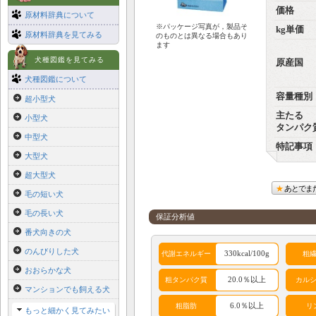
価格
原材料辞典について
※パッケージ写真が，製品そ
kg単価
原材料辞典を見てみる
のものとは異なる場合もあり
ます
犬種図鑑を見てみる
原産国
犬種図鑑について
容量種別
超小型犬
主たる
小型犬
タンパク
中型犬
特記事項
大型犬
超大型犬
あとでま
毛の短い犬
毛の長い犬
保証分析値
番犬向きの犬
のんびりした犬
330kcal/100g
代謝エネルギー
粗
おおらかな犬
20.0％以上
粗タンパク質
カル
マンションでも飼える犬
6.0％以上
粗脂肪
リ
もっと細かく見てみたい