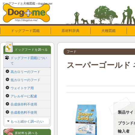
ドッグフードと犬種図鑑 - dogplus.me
ドッグフード図鑑
原材料辞典
犬種図鑑
ドッグフードを調べる
フード
ドッグフード図鑑につい
スーパーゴールド ネ
て
高カロリーのフード
低カロリーのフード
ウェイトケア用
アレルギーに配慮
合成保存料不使用
製品サイ
合成着色料不使用
もっと細かく調べたい
ブランド
輸入者
原材料を調べる