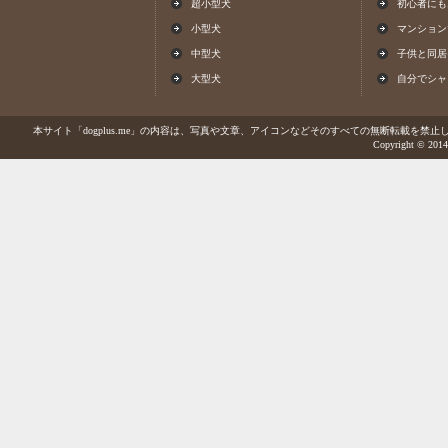
超小型犬
初心者にも
小型犬
マンション
中型犬
子供と同居
大型犬
自分でシャ
本サイト「dogplus.me」の内容は、写真や文章、アイコンなどそのすべての無断転載を禁止しま
Copyright © 2014-2