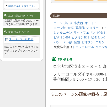
写真で楽しく探したい
アレルギー成分表
あとで読みたいページ
原材料
鶏
牛
豚
羊
定期的に記事を追いたいペー
コーン
鶏
米
小麦粉
オートミール
ジを最大20件登録できます
コーン油
食塩
鶏脂肪
チコリー
（
フ
サケ
酵母
肉類
卵
最近読んだページ
L-カルニチン
ラクトフェリン
ビタミ
植物性
ビタミンB6
ビタミンB12
ビタミンC
スーパーゴールド ネオ 体重調整用 1kg
穀類
コーン
大豆
タンパ
パントテン酸
葉酸
ビオチン
コリン
ク
気になるページがあったら左
酸化防止剤（
トコフェロール
クエン
のチェックボックスをクリッ
ク！
問い合わせ
東京都港区港南３－８－１ 
フリーコールダイヤル 0800-111
受付時間／9：00～17：3
このページの画像や価格，原材料