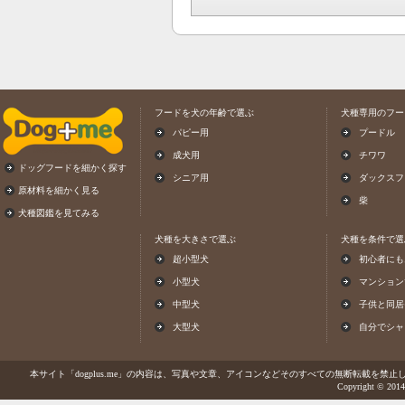
フードを犬の年齢で選ぶ
犬種専用のフー
パピー用
プードル
成犬用
チワワ
ドッグフードを細かく探す
シニア用
ダックスフ
原材料を細かく見る
柴
犬種図鑑を見てみる
犬種を大きさで選ぶ
犬種を条件で選
超小型犬
初心者にも
小型犬
マンション
中型犬
子供と同居
大型犬
自分でシャ
本サイト「dogplus.me」の内容は、写真や文章、アイコンなどそのすべての無断転載を禁止しま
Copyright © 2014-2