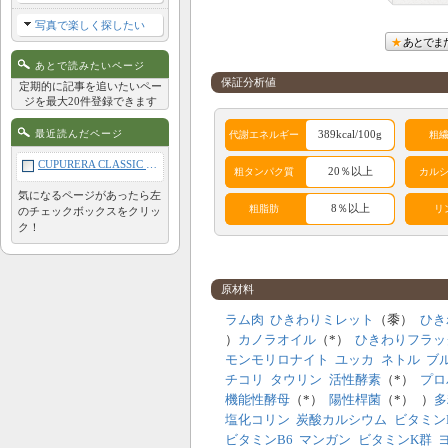
写真で楽しく探したい
あとでま
あとで読みたいページ
保証分析値
定期的に記事を追いたいペー
ジを最大20件登録できます
最近読んだページ
389kcal/100g
代謝エネルギー
粗
CUPURERA CLASSIC ラム＆ミレット・レギュラー 900g
20％以上
粗タンパク質
カル
気になるページがあったら左
8％以上
粗脂肪
リ
のチェックボックスをクリッ
ク！
アレルギー成分表
原材料
鶏
牛
豚
羊
ラム肉
ひきわりミレット
（黍）
ひき
）
カノラオイル
（*）
ひきわりフラッ
サケ
酵母
肉類
卵
モンモリロナイト
ユッカ
ネトル
ブ
植物性
チコリ
タウリン
活性酵素
（*）
プロ
穀類
コーン
大豆
タンパ
機能性酵母
（*）
陽性桿菌
（*）
）
多
ク
塩化コリン
炭酸カルシウム
ビタミン
ビタミンB6
マンガン
ビタミンK群