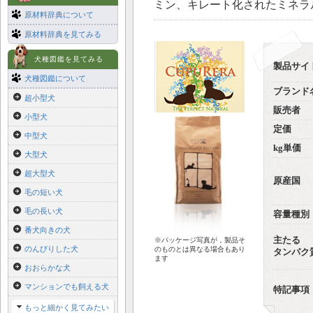
ミン、キレート化されたミネラ
原材料辞典について
原材料辞典を見てみる
犬種図鑑を見てみる
製品サイ
犬種図鑑について
ブランド
超小型犬
販売者
小型犬
定価
中型犬
kg単価
大型犬
超大型犬
原産国
毛の短い犬
毛の長い犬
容量種別
番犬向きの犬
主たる
※パッケージ写真が，製品そ
のんびりした犬
のものとは異なる場合もあり
タンパク
ます
おおらかな犬
マンションでも飼える犬
特記事項
もっと細かく見てみたい