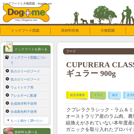
ドッグフードと犬種図鑑 - dogplus.me
ドッグフード図鑑
原材料辞典
犬種図鑑
ドッグフードを調べる
フード
ドッグフード図鑑につい
CUPURERA CL
て
ギュラー 900g
高カロリーのフード
低カロリーのフード
ウェイトケア用
総合栄養食
ドライ
成犬
全犬
アレルギーに配慮
合成保存料不使用
クプレラクラシック・ラム＆ミ
合成着色料不使用
オーストラリア産のラム肉、農
もっと細かく調べたい
組換えがされていない本年度産
ガニックを取り入れたプロバイ
原材料を調べる