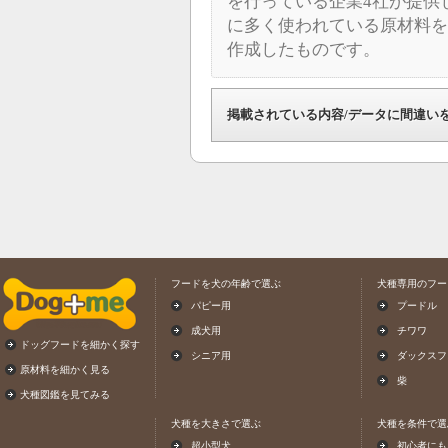
を行っている企業4社が提供
に多く使われている原材料を
作成したものです。
掲載されている内容/データに間違い
フードを犬の年齢で選ぶ
犬種専用のフー
パピー用
プードル
成犬用
チワワ
ドッグフードを細かく探す
シニア用
ダックスフ
原材料を細かく見る
柴
犬種図鑑を見てみる
犬種を大きさで選ぶ
犬種を条件で選
超小型犬
初心者にも