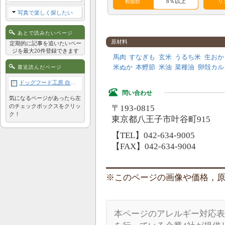
8％以上
粗脂肪
リ
写真で楽しく探したい
アレルギー成分表
あとで読みたいページ
原材料
定期的に記事を追いたいペー
鶏
牛
豚
羊
ジを最大20件登録できます
馬肉
すなぎも
玄米
うるち米
生おか
米ぬか
本鰹節
米油
菜種油
卵殻カル
最近読んだページ
サケ
酵母
肉類
卵
ドッグフード工房 自然食 馬肉フード 1kg
植物性
穀類
コーン
大豆
タンパ
問い合わせ
ク
気になるページがあったら左
のチェックボックスをクリッ
〒193-0815
ク！
東京都八王子市叶谷町915
【TEL】042-634-9005
【FAX】042-634-9004
このページの画像や価格，原材料
本ページのアレルギー対応表