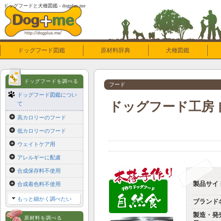
ドッグフードと犬種図鑑 - dogplus.me
ドッグフード図鑑
原材料辞典
犬種図鑑
ドッグフードを調べる
フード
ドッグフード図鑑につい
ドッグフード工房 自
て
高カロリーのフード
低カロリーのフード
ウェイトケア用
アレルギーに配慮
合成保存料不使用
製品サイ
合成着色料不使用
もっと細かく調べたい
ブランド
製造・発
原材料を調べる