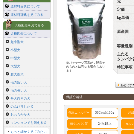
元
原材料辞典について
定価
原材料辞典を見てみる
kg単価
犬種図鑑を見てみる
原産国
犬種図鑑について
超小型犬
容量種別
小型犬
主たる
中型犬
タンパク
※パッケージ写真が，製品そ
大型犬
のものとは異なる場合もあり
特記事項
ます
超大型犬
毛の短い犬
あとでま
毛の長い犬
保証分析値
番犬向きの犬
のんびりした犬
300kcal/100g
代謝エネルギー
粗
おおらかな犬
マンションでも飼える犬
24％以上
粗タンパク質
カル
もっと細かく見てみたい