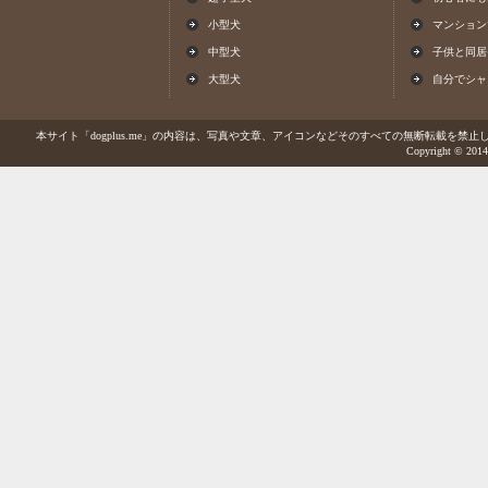
小型犬
マンション
中型犬
子供と同居
大型犬
自分でシャ
本サイト「dogplus.me」の内容は、写真や文章、アイコンなどそのすべての無断転載を禁止しま
Copyright © 2014-2