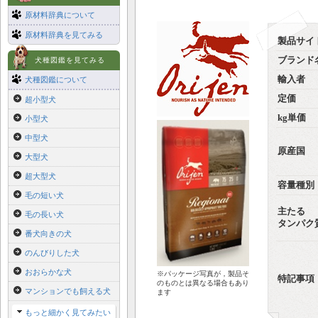
原材料辞典について
原材料辞典を見てみる
製品サイ
ブランド
犬種図鑑を見てみる
輸入者
犬種図鑑について
定価
超小型犬
kg単価
小型犬
中型犬
原産国
大型犬
超大型犬
容量種別
毛の短い犬
主たる
毛の長い犬
タンパク
番犬向きの犬
のんびりした犬
おおらかな犬
※パッケージ写真が，製品そ
特記事項
のものとは異なる場合もあり
マンションでも飼える犬
ます
もっと細かく見てみたい