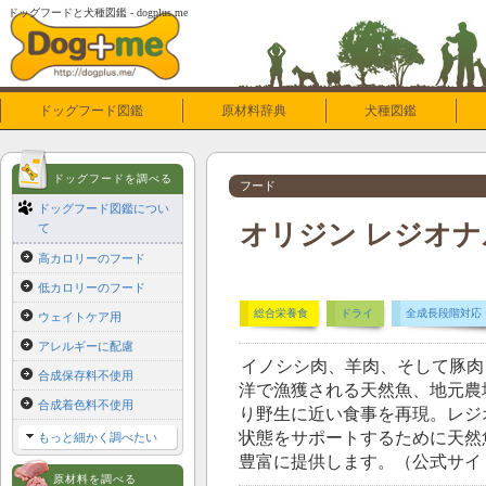
ドッグフードと犬種図鑑 - dogplus.me
ドッグフード図鑑
原材料辞典
犬種図鑑
ドッグフードを調べる
フード
ドッグフード図鑑につい
オリジン レジオナル
て
高カロリーのフード
低カロリーのフード
総合栄養食
ドライ
全成長段階対応
ウェイトケア用
アレルギーに配慮
イノシシ肉、羊肉、そして豚肉
合成保存料不使用
洋で漁獲される天然魚、地元農
合成着色料不使用
り野生に近い食事を再現。レジ
状態をサポートするために天然
もっと細かく調べたい
豊富に提供します。（公式サイ
原材料を調べる