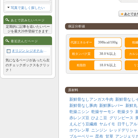
写真で楽しく探したい
あとでま
あとで読みたいページ
保証分析値
定期的に記事を追いたいペー
ジを最大20件登録できます
最近読んだページ
398kcal/100g
代謝エネルギー
粗
オリジン レジオナル・レッド 340g
38.0％以上
粗タンパク質
カル
気になるページがあったら左
のチェックボックスをクリッ
18.0％以上
粗脂肪
リ
ク！
アレルギー成分表
原材料
鶏
牛
豚
羊
新鮮骨なしアンガス牛肉
新鮮骨なし
新鮮骨なし豚肉
新鮮豚レバー
新鮮丸
サケ
酵母
肉類
卵
乾燥ニシン
乾燥サーモン
乾燥タラ
植物性
赤レンズ豆
ひよこ豆
グリンピース
穀類
コーン
大豆
タンパ
えんどう豆繊維
ヤムイモ
日干しアル
ク
ホウレン草
ニンジン
レッドデリシャ
ブルーベリー
昆布
甘草
アンジェリ