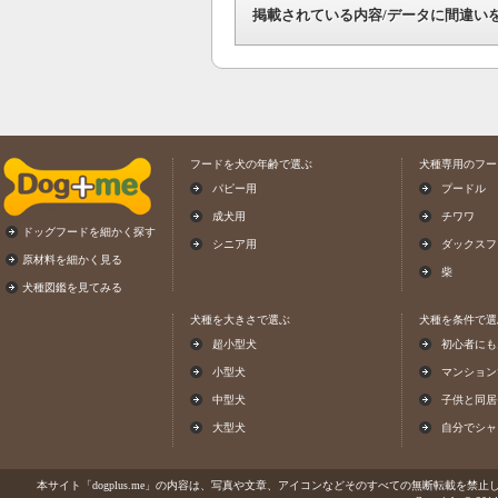
掲載されている内容/データに間違い
フードを犬の年齢で選ぶ
犬種専用のフー
パピー用
プードル
成犬用
チワワ
ドッグフードを細かく探す
シニア用
ダックスフ
原材料を細かく見る
柴
犬種図鑑を見てみる
犬種を大きさで選ぶ
犬種を条件で選
超小型犬
初心者にも
小型犬
マンション
中型犬
子供と同居
大型犬
自分でシャ
本サイト「dogplus.me」の内容は、写真や文章、アイコンなどそのすべての無断転載を禁止しま