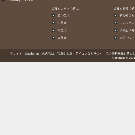
犬種を大きさで選ぶ
犬種を条件で選
超小型犬
初心者にも
小型犬
マンション
中型犬
子供と同居
大型犬
自分でシャ
本サイト「dogplus.me」の内容は、写真や文章、アイコンなどそのすべての無断転載を禁止しま
Copyright © 2014-2