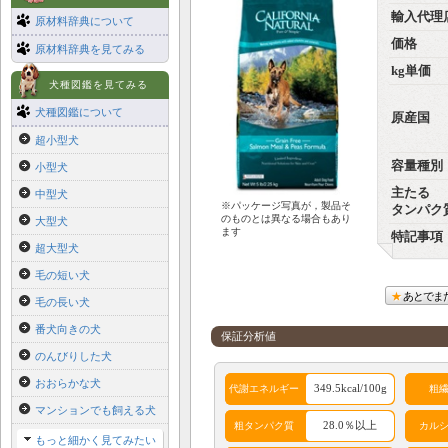
輸入代理
原材料辞典について
価格
原材料辞典を見てみる
kg単価
犬種図鑑を見てみる
犬種図鑑について
原産国
超小型犬
容量種別
小型犬
主たる
中型犬
※パッケージ写真が，製品そ
タンパク
のものとは異なる場合もあり
大型犬
ます
特記事項
超大型犬
毛の短い犬
あとでま
毛の長い犬
番犬向きの犬
保証分析値
のんびりした犬
おおらかな犬
349.5kcal/100g
代謝エネルギー
粗
マンションでも飼える犬
28.0％以上
粗タンパク質
カル
もっと細かく見てみたい