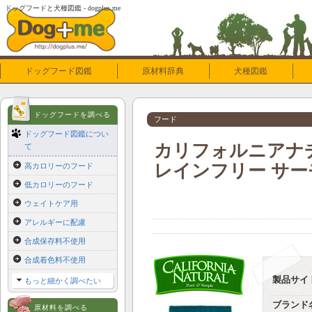
ドッグフードと犬種図鑑 - dogplus.me
ドッグフード図鑑
原材料辞典
犬種図鑑
ドッグフードを調べる
フード
ドッグフード図鑑につい
カリフォルニアナチ
て
レインフリー サー
高カロリーのフード
低カロリーのフード
ウェイトケア用
アレルギーに配慮
合成保存料不使用
合成着色料不使用
製品サイ
もっと細かく調べたい
ブランド
原材料を調べる