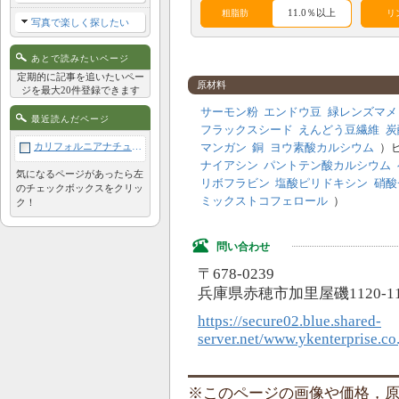
11.0％以上
粗脂肪
リ
写真で楽しく探したい
アレルギー成分表
あとで読みたいページ
定期的に記事を追いたいペー
原材料
ジを最大20件登録できます
鶏
牛
豚
羊
サーモン粉
エンドウ豆
緑レンズマメ
最近読んだページ
フラックスシード
えんどう豆繊維
炭
サケ
酵母
肉類
卵
カリフォルニアナチュラル ドッグフード グレインフリー サーモン＆エンドウ豆 1kg
マンガン
銅
ヨウ素酸カルシウム
）
植物性
ナイアシン
パントテン酸カルシウム
穀類
コーン
大豆
タンパ
気になるページがあったら左
リボフラビン
塩酸ピリドキシン
硝酸
ク
のチェックボックスをクリッ
ミックストコフェロール
）
ク！
問い合わせ
〒678-0239
兵庫県赤穂市加里屋磯1120-11
https://secure02.blue.shared-
server.net/www.ykenterprise.co.
このページの画像や価格，原材料