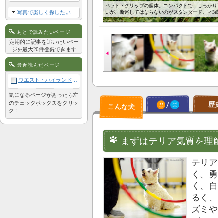
ペット・クリップの個体。コンパクトで、しっかりと
写真で楽しく探したい
いが、断尾してはならないのがスタンダード。＜3歳
あとで読みたいページ
定期的に記事を追いたいペー
ジを最大20件登録できます
最近読んだページ
ウエスト・ハイランド・ホワイト・テリア
気になるページがあったら左
のチェックボックスをクリッ
歴
ク！
まずはテリア気質を理
テリア
く、勇
く、自
るく、
ズミや