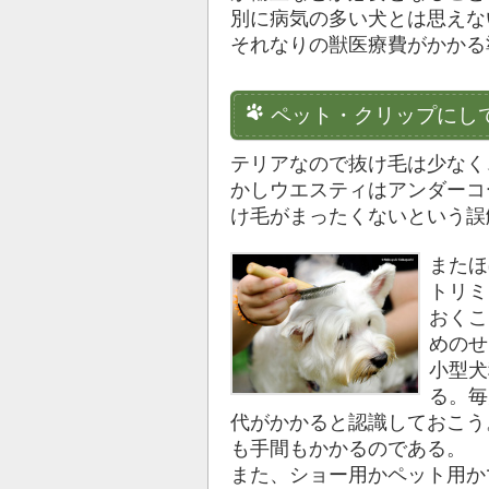
別に病気の多い犬とは思えな
それなりの獣医療費がかかる
ペット・クリップにし
テリアなので抜け毛は少なく
かしウエスティはアンダーコ
け毛がまったくないという誤
またほ
トリミ
おくこ
めのせ
小型犬
る。毎
代がかかると認識しておこう
も手間もかかるのである。
また、ショー用かペット用か