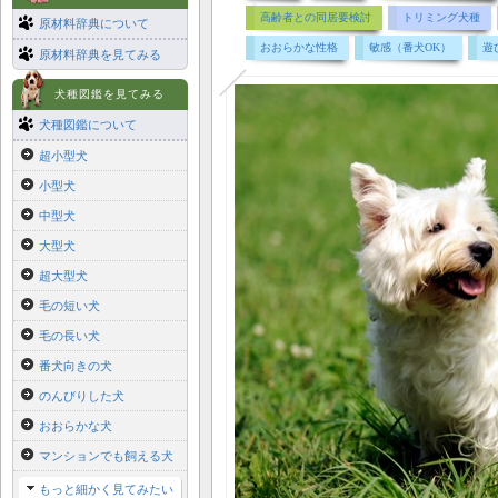
高齢者との同居要検討
トリミング犬種
原材料辞典について
おおらかな性格
敏感（番犬OK）
遊
原材料辞典を見てみる
犬種図鑑を見てみる
犬種図鑑について
超小型犬
小型犬
中型犬
大型犬
超大型犬
毛の短い犬
毛の長い犬
番犬向きの犬
のんびりした犬
おおらかな犬
マンションでも飼える犬
もっと細かく見てみたい