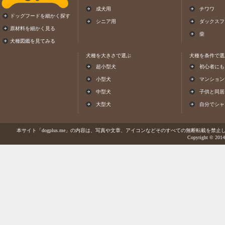
成犬用
チワワ
ドッグフードを細かく探す
シニア用
ダックスフ
原材料を細かく見る
柴
犬種図鑑を見てみる
犬種を大きさで選ぶ
犬種を条件で選
超小型犬
初心者にも
小型犬
マンション
中型犬
子供と同居
大型犬
自分でシャ
本サイト「dogplus.me」の内容は、写真や文章、アイコンなどそのすべての無断転載を禁止しま
Copyright © 2014-2