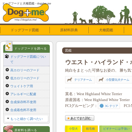
ドッグフードと犬種図鑑 - dogplus.me
ドッグフード図鑑
原材料辞典
犬種図鑑
ドッグフードを調べる
図鑑
ドッグフード図鑑につい
ウエスト・ハイランド・
て
純白をまとった可憐なお姿の、
勝ち気
高カロリーのフード
低カロリーのフード
テリアチーム
小型愛玩犬チーム
ウェイトケア用
英名
West Highland White Terrier
アレルギーに配慮
原産国名
West Highland White Terrier
合成保存料不使用
FCIグルーピング
FCI-
3G テリア
合成着色料不使用
あとでまた読む
もっと細かく調べたい
小型犬
粗毛種
ビギナーには手強い
原材料を調べる