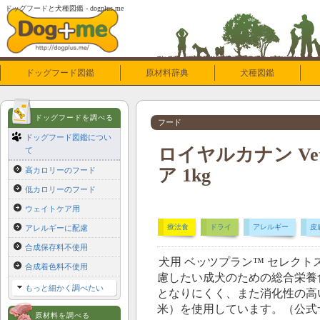
ドッグフードと犬種図鑑 - dogplus.me
ドッグフード図鑑
原材料辞典
犬種図鑑
ドッグフードを調べる
フード
ドッグフード図鑑につい
ロイヤルカナン Vet
て
ア 1kg
高カロリーのフード
低カロリーのフード
ウェイトケア用
療法食
ドライ
アレルギー
皮
アレルギーに配慮
合成保存料不使用
犬用 ベッツプラン™ セレク
合成着色料不使用
慮したい成犬のための総合栄養
もっと細かく調べたい
となりにくく、また消化性の高
米）を使用しています。（公式
原材料を調べる