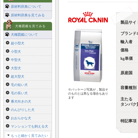
原材料辞典について
原材料辞典を見てみる
製品サイ
犬種図鑑を見てみる
ブランド
犬種図鑑について
輸入者
超小型犬
価格
小型犬
kg単価
中型犬
大型犬
原産国
超大型犬
毛の短い犬
容量種別
※パッケージ写真が，製品そ
毛の長い犬
のものとは異なる場合もあり
ます
主たる
番犬向きの犬
タンパク
のんびりした犬
おおらかな犬
特記事項
マンションでも飼える犬
もっと細かく見てみたい