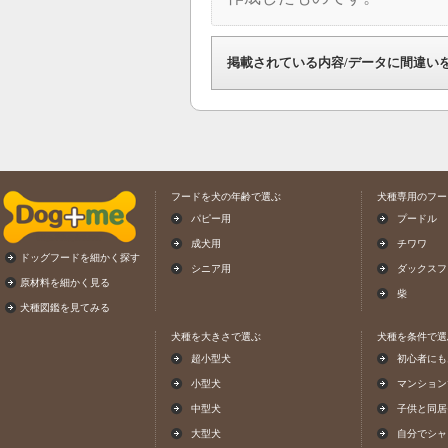
掲載されている内容/データに間違い
フードを犬の年齢で選ぶ
犬種専用のフー
パピー用
プードル
成犬用
チワワ
ドッグフードを細かく探す
シニア用
ダックスフ
原材料を細かく見る
柴
犬種図鑑を見てみる
犬種を大きさで選ぶ
犬種を条件で選
超小型犬
初心者にも
小型犬
マンション
中型犬
子供と同居
大型犬
自分でシャ