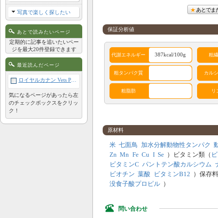
あとでま
写真で楽しく探したい
保証分析値
あとで読みたいページ
定期的に記事を追いたいペー
ジを最大20件登録できます
387kcal/100g
代謝エネルギー
粗
最近読んだページ
粗タンパク質
カル
ロイヤルカナン Vets Plan セレクトスキンケア 1kg
粗脂肪
リ
気になるページがあったら左
のチェックボックスをクリッ
ク！
アレルギー成分表
原材料
鶏
牛
豚
羊
米
七面鳥
加水分解動物性タンパク
Zn
Mn
Fe
Cu
I
Se
）
ビタミン類（
ビ
サケ
酵母
肉類
卵
ビタミンC
パントテン酸カルシウム
植物性
ビオチン
葉酸
ビタミンB12
）
保存
穀類
コーン
大豆
タンパ
没食子酸プロピル
）
ク
問い合わせ