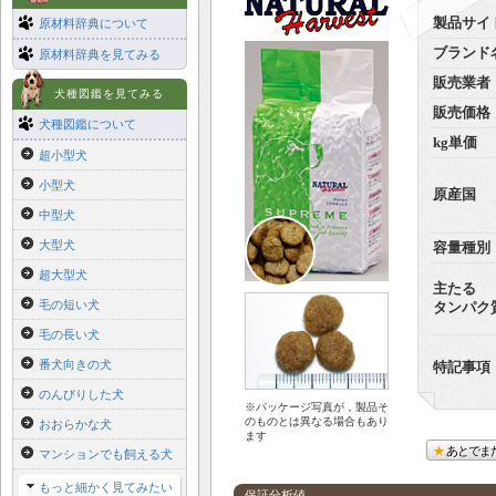
製品サイ
原材料辞典について
ブランド
原材料辞典を見てみる
販売業者
犬種図鑑を見てみる
販売価格
犬種図鑑について
kg単価
超小型犬
小型犬
原産国
中型犬
大型犬
容量種別
超大型犬
主たる
毛の短い犬
タンパク
毛の長い犬
番犬向きの犬
特記事項
のんびりした犬
※パッケージ写真が，製品そ
のものとは異なる場合もあり
おおらかな犬
ます
あとでま
マンションでも飼える犬
もっと細かく見てみたい
保証分析値