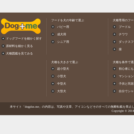
フードを犬の年齢で選ぶ
犬種専用のフー
パピー用
プードル
成犬用
チワワ
ドッグフードを細かく探す
シニア用
ダックスフ
原材料を細かく見る
柴
犬種図鑑を見てみる
犬種を大きさで選ぶ
犬種を条件で選
超小型犬
初心者にも
小型犬
マンション
中型犬
子供と同居
大型犬
自分でシャ
本サイト「dogplus.me」の内容は、写真や文章、アイコンなどそのすべての無断転載を禁止しま
Copyright © 2014-2