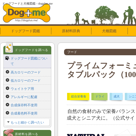
ドッグフードと犬種図鑑 - dogplus.me
ドッグフード図鑑
原材料辞典
犬種図鑑
ドッグフードを調べる
フード
ドッグフード図鑑につい
プライムフォーミュ
て
タブルパック（100
高カロリーのフード
低カロリーのフード
ウェイトケア用
総合栄養食
ドライ
成犬
シニ
アレルギーに配慮
合成保存料不使用
自然の食材のみで栄養バランス
合成着色料不使用
成犬とシニア犬に。（公式サイ
もっと細かく調べたい
原材料を調べる