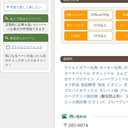
写真で楽しく探したい
329kcal/100g
代謝エネルギー
粗
あとで読みたいページ
定期的に記事を追いたいペー
25％以上
粗タンパク質
カル
ジを最大20件登録できます
10％以上
粗脂肪
リ
最近読んだページ
プライムフォーミュラ シュープリーム ポータブルパック（100g）
アレルギー成分表
気になるページがあったら左
原材料
のチェックボックスをクリッ
鶏
牛
豚
羊
ク！
ワイルドボアー生肉
ターキー生肉
ポ
ターキーミール
チキンミール
えんど
サケ
酵母
肉類
卵
ポテトプロテイン
メンハーデンミー
植物性
タラ肝油
亜鉛酵母
海塩
イヌリン
月
穀類
コーン
大豆
タンパ
プロバイオティクス
キレート銅
グル
ク
ローズマリー抽出物
（酸化防止剤）
ユッカ抽出物
ビタミンC
グレープシ
問い合わせ
〒285-0074